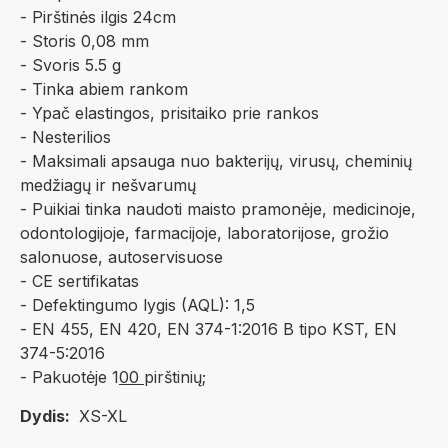
- Pirštinės ilgis 24cm
- Storis 0,08 mm
- Svoris 5.5 g
- Tinka abiem rankom
- Ypač elastingos, prisitaiko prie rankos
- Nesterilios
- Maksimali apsauga nuo bakterijų, virusų, cheminių
medžiagų ir nešvarumų
- Puikiai tinka naudoti maisto pramonėje, medicinoje,
odontologijoje, farmacijoje, laboratorijose, grožio
salonuose, autoservisuose
- CE sertifikatas
- Defektingumo lygis (AQL): 1,5
- EN 455, EN 420, EN 374-1:2016 B tipo KST, EN
374-5:2016
- Pakuotėje 1
00
pirštinių;
Dydis:
XS-XL