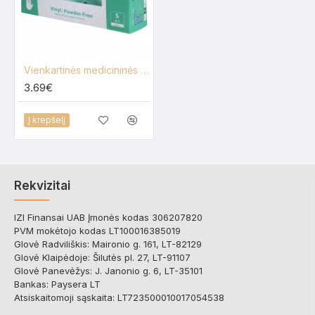
Vienkartinės medicininės vinilinės pirštinės Abena 100 vnt., skaidrios
3.69€
Į krepšelį
Rekvizitai
IZI Finansai UAB Įmonės kodas 306207820
PVM mokėtojo kodas LT100016385019
Glovė Radviliškis: Maironio g. 161, LT-82129
Glovė Klaipėdoje: Šilutės pl. 27, LT-91107
Glovė Panevėžys: J. Janonio g. 6, LT-35101
Bankas: Paysera LT
Atsiskaitomoji sąskaita: LT723500010017054538