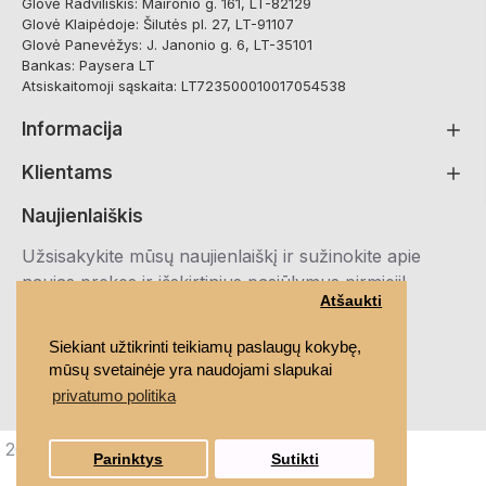
Glovė Radviliškis: Maironio g. 161, LT-82129
Glovė Klaipėdoje: Šilutės pl. 27, LT-91107
Glovė Panevėžys: J. Janonio g. 6, LT-35101
Bankas: Paysera LT
Atsiskaitomoji sąskaita: LT723500010017054538
Informacija
Klientams
Naujienlaiškis
Užsisakykite mūsų naujienlaiškį ir sužinokite apie
naujas prekes ir išskirtinius pasiūlymus pirmieji!
Atšaukti
Registruotis
Siekiant užtikrinti teikiamų paslaugų kokybę,
mūsų svetainėje yra naudojami slapukai
Susipažinau ir sutinku su
Privatumo politika
privatumo politika
2021 MEDRUBAI.LT, Visos teisės saugomos
Parinktys
Sutikti