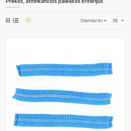
Prekės, atitinkančios paieškos kriterijus