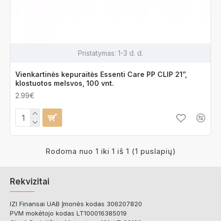
Pristatymas:
1-3 d. d.
Vienkartinės kepuraitės Essenti Care PP CLIP 21”,
klostuotos melsvos, 100 vnt.
2.99€
Rodoma nuo 1 iki 1 iš 1 (1 puslapių)
Rekvizitai
IZI Finansai UAB Įmonės kodas 306207820
PVM mokėtojo kodas LT100016385019