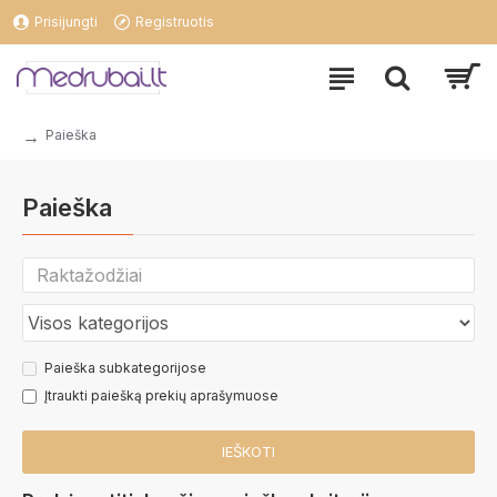
Prisijungti
Registruotis
Paieška
Paieška
Paieška subkategorijose
Įtraukti paiešką prekių aprašymuose
IEŠKOTI