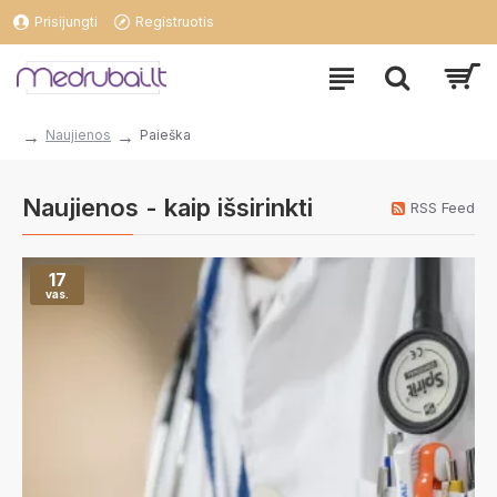
Prisijungti
Registruotis
Naujienos
Paieška
Naujienos - kaip išsirinkti
RSS Feed
17
vas.