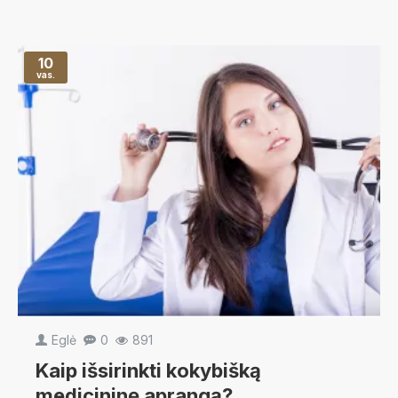
10
vas.
Eglė
0
891
Kaip išsirinkti kokybišką
medicininę aprangą?