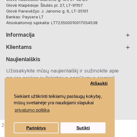
Glovė Klaipėdoje: Šilutės pl. 27, LT-91107
Glovė Panevėžys: J. Janonio g. 6, LT-35101
Bankas: Paysera LT
Atsiskaitomoji sąskaita: LT723500010017054538
Informacija
Klientams
Naujienlaiškis
Užsisakykite mūsų naujienlaiškį ir sužinokite apie
naujas prekes ir išskirtinius pasiūlymus pirmieji!
Atšaukti
Registruotis
Siekiant užtikrinti teikiamų paslaugų kokybę,
mūsų svetainėje yra naudojami slapukai
Susipažinau ir sutinku su
Privatumo politika
privatumo politika
2021 MEDRUBAI.LT, Visos teisės saugomos
Parinktys
Sutikti