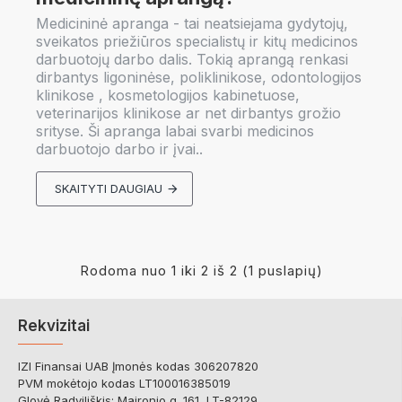
Medicininė apranga - tai neatsiejama gydytojų,
sveikatos priežiūros specialistų ir kitų medicinos
darbuotojų darbo dalis. Tokią aprangą renkasi
dirbantys ligoninėse, poliklinikose, odontologijos
klinikose , kosmetologijos kabinetuose,
veterinarijos klinikose ar net dirbantys grožio
srityse. Ši apranga labai svarbi medicinos
darbuotojo darbo ir įvai..
SKAITYTI DAUGIAU
Rodoma nuo 1 iki 2 iš 2 (1 puslapių)
Rekvizitai
IZI Finansai UAB Įmonės kodas 306207820
PVM mokėtojo kodas LT100016385019
Glovė Radviliškis: Maironio g. 161, LT-82129