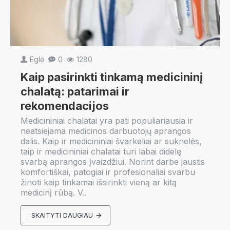
Eglė
0
1280
Kaip pasirinkti tinkamą medicininį
chalatą: patarimai ir
rekomendacijos
Medicininiai chalatai yra pati populiariausia ir
neatsiejama medicinos darbuotojų aprangos
dalis. Kaip ir medicininiai švarkeliai ar suknelės,
taip ir medicininiai chalatai turi labai didelę
svarbą aprangos įvaizdžiui. Norint darbe jaustis
komfortiškai, patogiai ir profesionaliai svarbu
žinoti kaip tinkamai išsirinkti vieną ar kitą
medicinį rūbą. V..
SKAITYTI DAUGIAU