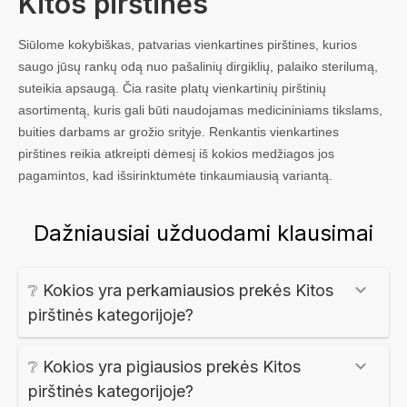
Kitos pirštinės
Siūlome kokybiškas, patvarias vienkartines pirštines, kurios
saugo jūsų rankų odą nuo pašalinių dirgiklių, palaiko sterilumą,
suteikia apsaugą. Čia rasite platų vienkartinių pirštinių
asortimentą, kuris gali būti naudojamas medicininiams tikslams,
buities darbams ar grožio srityje. Renkantis vienkartines
pirštines reikia atkreipti dėmesį iš kokios medžiagos jos
pagamintos, kad išsirinktumėte tinkaumiausią variantą.
Dažniausiai užduodami klausimai
❔ Kokios yra perkamiausios prekės Kitos
pirštinės kategorijoje?
❔ Kokios yra pigiausios prekės Kitos
pirštinės kategorijoje?