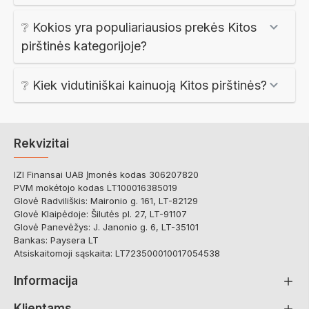
❔ Kokios yra populiariausios prekės Kitos
pirštinės kategorijoje?
❔ Kiek vidutiniškai kainuoją Kitos pirštinės?
Rekvizitai
IZI Finansai UAB Įmonės kodas 306207820
PVM mokėtojo kodas LT100016385019
Glovė Radviliškis: Maironio g. 161, LT-82129
Glovė Klaipėdoje: Šilutės pl. 27, LT-91107
Glovė Panevėžys: J. Janonio g. 6, LT-35101
Bankas: Paysera LT
Atsiskaitomoji sąskaita: LT723500010017054538
Informacija
Klientams