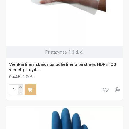
Pristatymas:
1-3 d. d.
Vienkartinės skaidrios polietileno pirštinės HDPE 100
vienetų L dydis.
0.44€
0.74€