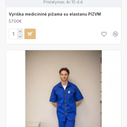
Pristatymas:
iki 10 d.d.
Vyriška medicininė pižama su elastanu PIZVM
57.00€