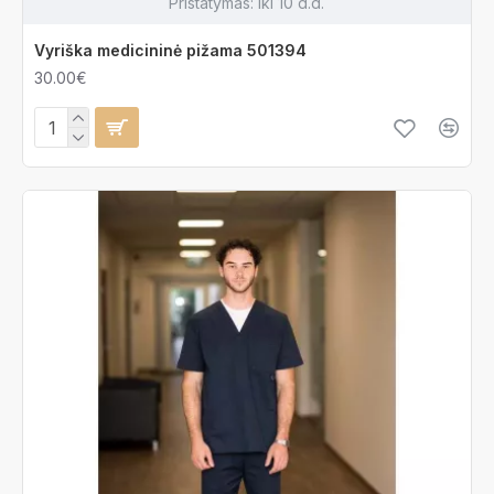
Pristatymas:
iki 10 d.d.
Vyriška medicininė pižama 501394
30.00€