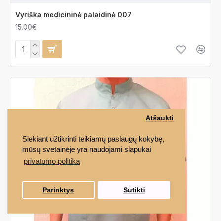
Vyriška medicininė palaidinė 007
15.00€
Atšaukti
Siekiant užtikrinti teikiamų paslaugų kokybę,
mūsų svetainėje yra naudojami slapukai
privatumo politika
Parinktys
Sutikti
FILTRAS