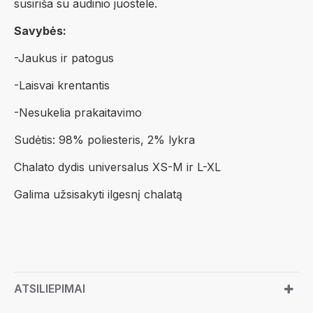
susiriša su audinio juostele.
Savybės:
-Jaukus ir patogus
-Laisvai krentantis
-Nesukelia prakaitavimo
Sudėtis: 98% poliesteris, 2% lykra
Chalato dydis universalus XS-M ir L-XL
Galima užsisakyti ilgesnį chalatą
ATSILIEPIMAI