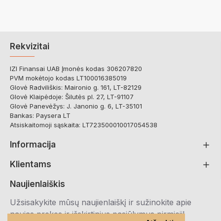
Rekvizitai
IZI Finansai UAB Įmonės kodas 306207820
PVM mokėtojo kodas LT100016385019
Glovė Radviliškis: Maironio g. 161, LT-82129
Glovė Klaipėdoje: Šilutės pl. 27, LT-91107
Glovė Panevėžys: J. Janonio g. 6, LT-35101
Bankas: Paysera LT
Atsiskaitomoji sąskaita: LT723500010017054538
Informacija
Klientams
Naujienlaiškis
Užsisakykite mūsų naujienlaiškį ir sužinokite apie
naujas prekes ir išskirtinius pasiūlymus pirmieji!