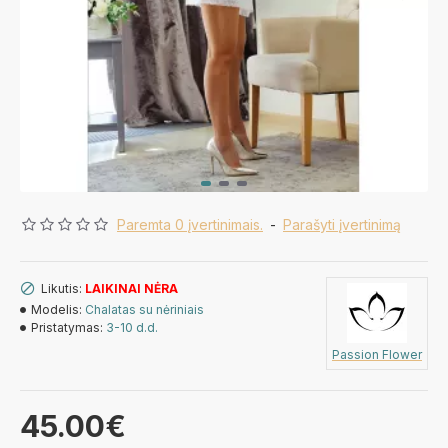
Paremta 0 įvertinimais.
-
Parašyti įvertinimą
Likutis:
LAIKINAI NĖRA
Modelis:
Chalatas su nėriniais
Pristatymas:
3-10 d.d.
Passion Flower
45.00€