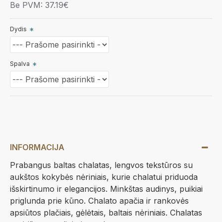
Be PVM: 37.19€
Dydis
Spalva
INFORMACIJA
Prabangus baltas chalatas, lengvos tekstūros su
aukštos kokybės nėriniais, kurie chalatui priduoda
išskirtinumo ir elegancijos. Minkštas audinys, puikiai
priglunda prie kūno. Chalato apačia ir rankovės
apsiūtos plačiais, gėlėtais, baltais nėriniais. Chalatas