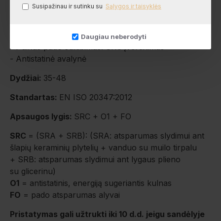
Susipažinau ir sutinku su
Sąlygos ir taisyklės
- Galima skalbti skalbimo mašinoje iki 40 laipsnių
temperatūros
- Avalynė atspari naftos produktams
Daugiau neberodyti
- Puikus pado sukibimas: SRC įvertinimas
- Antistatinė avalynė
Dydžiai:
35-48
Standartas:
EN ISO 20347:2012
Apsaugos lygis:
SRC + O1 + FO
SRC
= (SRA + SRB): (SRA: atsparumas slydimui ant
šlapių keraminių plytelių + vanduo su muilo tirpalu
+ SRB: atsparumas slydimui ant lygaus plieno
su glicerinu)
O1
= antistatinis, energiją sugeriantis kulnas
FO
= pado atsparumas alyvai
Pristatymas gali užtrukti iki 10 d.d. jeigu sandėlyje