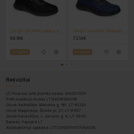
Lengvi sportinio stiliaus batai Dian Seul
Lengvi sportinio stiliaus batai Dian Atlanta
66.18€
73.14€
Į krepšelį
Į krepšelį
Rekvizitai
IZI Finansai UAB Įmonės kodas 306207820
PVM mokėtojo kodas LT100016385019
Glovė Radviliškis: Maironio g. 161, LT-82129
Glovė Klaipėdoje: Šilutės pl. 27, LT-91107
Glovė Panevėžys: J. Janonio g. 6, LT-35101
Bankas: Paysera LT
Atsiskaitomoji sąskaita: LT723500010017054538