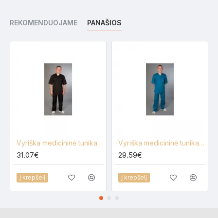
REKOMENDUOJAME
PANAŠIOS
Vyriška medicininė tunika Lija PO-ST
Vyriška medicininė tunika Lija VPZ-1
31.07€
29.59€
Į krepšelį
Į krepšelį