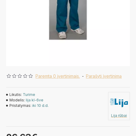
Paremta 0 įvertinimais.
-
Parašyti įvertinimą
Likutis:
Turime
Modelis:
lija kl-6ve
Pristatymas:
iki 10 d.d.
Lija rūbai