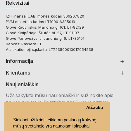
Rekvizitai
IZI Finansai UAB Įmonės kodas 306207820
PVM mokėtojo kodas LT100016385019
Glovė Radviliškis: Maironio g. 161, LT-82129
Glovė Klaipėdoje: Šilutės pl. 27, LT-91107
Glovė Panevėžys: J. Janonio g. 6, LT-35101
Bankas: Paysera LT
Atsiskaitomoji sąskaita: LT723500010017054538
Informacija
Klientams
Naujienlaiškis
Užsisakykite mūsų naujienlaiškį ir sužinokite apie
naujas prekes ir išskirtinius pasiūlymus pirmieji!
Atšaukti
Registruotis
Siekiant užtikrinti teikiamų paslaugų kokybę,
mūsų svetainėje yra naudojami slapukai
Susipažinau ir sutinku su
Privatumo politika