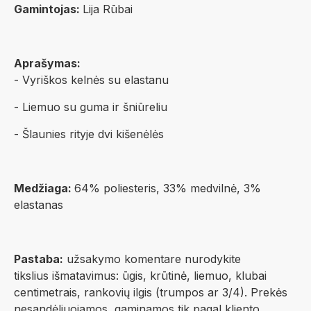
Gamintojas:
Lija Rūbai
Aprašymas:
- Vyriškos kelnės su elastanu
- Liemuo su guma ir šniūreliu
- Šlaunies rityje dvi kišenėlės
Medžiaga:
64% poliesteris, 33% medvilnė, 3%
elastanas
Pastaba:
užsakymo komentare nurodykite
tikslius išmatavimus: ūgis, krūtinė, liemuo, klubai
centimetrais, rankovių ilgis (trumpos ar 3/4). Prekės
nesandėliuojamos, gaminamos tik pagal kliento