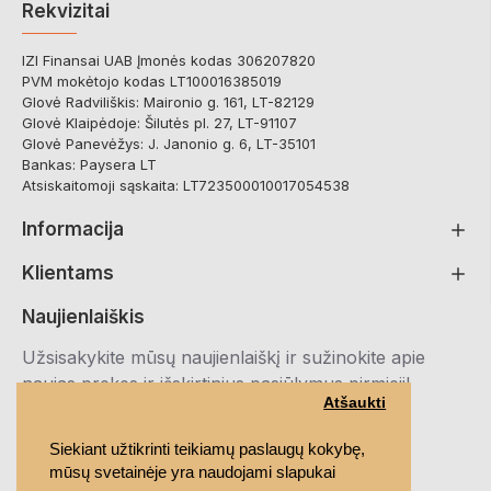
Rekvizitai
IZI Finansai UAB Įmonės kodas 306207820
PVM mokėtojo kodas LT100016385019
Glovė Radviliškis: Maironio g. 161, LT-82129
Glovė Klaipėdoje: Šilutės pl. 27, LT-91107
Glovė Panevėžys: J. Janonio g. 6, LT-35101
Bankas: Paysera LT
Atsiskaitomoji sąskaita: LT723500010017054538
Informacija
Klientams
Naujienlaiškis
Užsisakykite mūsų naujienlaiškį ir sužinokite apie
naujas prekes ir išskirtinius pasiūlymus pirmieji!
Atšaukti
Registruotis
Siekiant užtikrinti teikiamų paslaugų kokybę,
mūsų svetainėje yra naudojami slapukai
Susipažinau ir sutinku su
Privatumo politika