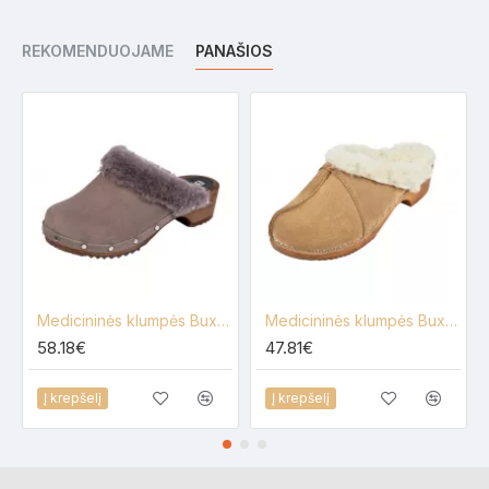
REKOMENDUOJAME
PANAŠIOS
Medicininės klumpės Buxa PF2
Medicininės klumpės Buxa PF1
58.18€
47.81€
Į krepšelį
Į krepšelį