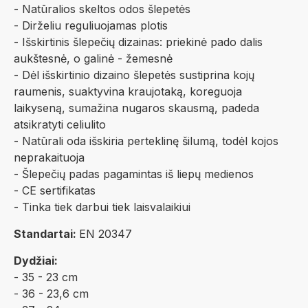
- Natūralios skeltos odos šlepetės
- Dirželiu reguliuojamas plotis
- Išskirtinis šlepečių dizainas: priekinė pado dalis
aukštesnė, o galinė - žemesnė
- Dėl išskirtinio dizaino šlepetės sustiprina kojų
raumenis, suaktyvina kraujotaką, koreguoja
laikyseną, sumažina nugaros skausmą, padeda
atsikratyti celiulito
- Natūrali oda išskiria perteklinę šilumą, todėl kojos
neprakaituoja
- Šlepečių padas pagamintas iš liepų medienos
- CE sertifikatas
- Tinka tiek darbui tiek laisvalaikiui
Standartai:
EN 20347
Dydžiai:
- 35 - 23 cm
- 36 - 23,6 cm