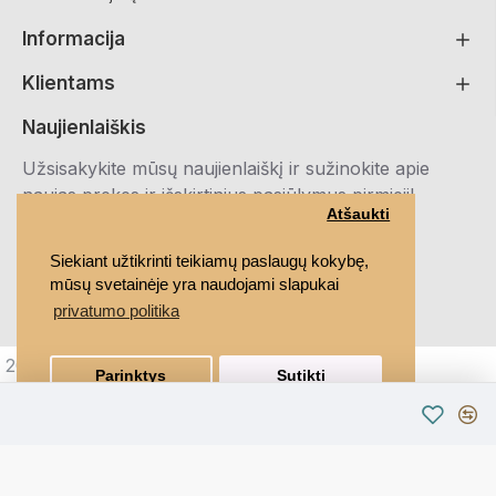
Informacija
Klientams
Naujienlaiškis
Užsisakykite mūsų naujienlaiškį ir sužinokite apie
naujas prekes ir išskirtinius pasiūlymus pirmieji!
Atšaukti
Registruotis
Siekiant užtikrinti teikiamų paslaugų kokybę,
mūsų svetainėje yra naudojami slapukai
Susipažinau ir sutinku su
Privatumo politika
privatumo politika
2021 MEDRUBAI.LT, Visos teisės saugomos
Parinktys
Sutikti