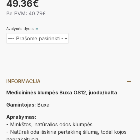
49.36€
Be PVM: 40.79€
Avalynės dydis
INFORMACIJA
Medicininės klumpės Buxa OS12, juoda/balta
Gamintojas:
Buxa
Aprašymas:
- Minkštos, natūralios odos klumpės
- Natūrali oda išskiria perteklinę šilumą, todėl kojos
neprakaituoja