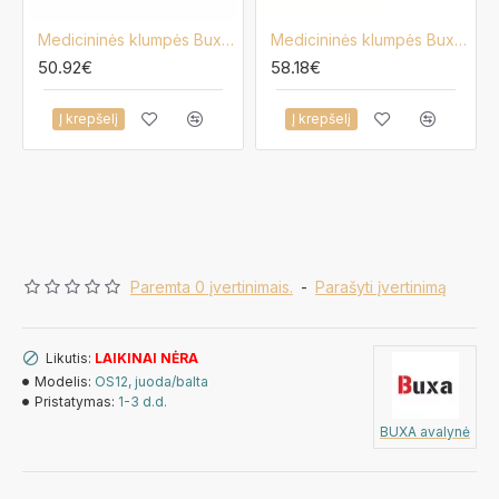
Medicininės klumpės Buxa FPU10, gėlėtos
Medicininės klumpės Buxa PF2
50.92€
58.18€
Į krepšelį
Į krepšelį
Paremta 0 įvertinimais.
-
Parašyti įvertinimą
Likutis:
LAIKINAI NĖRA
Modelis:
OS12, juoda/balta
Pristatymas:
1-3 d.d.
BUXA avalynė