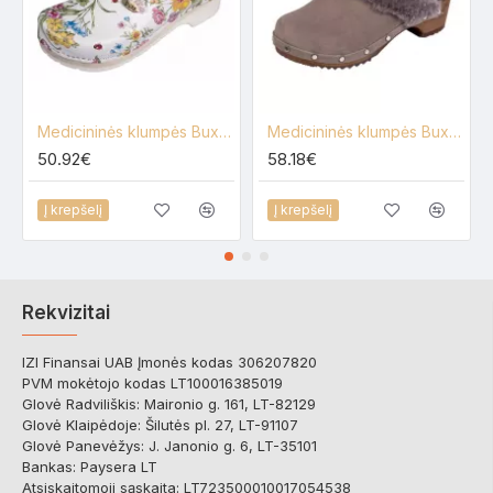
Medicininės klumpės Buxa FPU10, gėlėtos
Medicininės klumpės Buxa PF2
50.92€
58.18€
Į krepšelį
Į krepšelį
Rekvizitai
IZI Finansai UAB Įmonės kodas 306207820
PVM mokėtojo kodas LT100016385019
Glovė Radviliškis: Maironio g. 161, LT-82129
Glovė Klaipėdoje: Šilutės pl. 27, LT-91107
Glovė Panevėžys: J. Janonio g. 6, LT-35101
Bankas: Paysera LT
Atsiskaitomoji sąskaita: LT723500010017054538