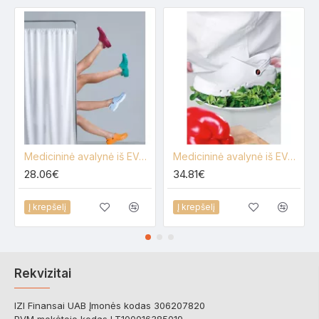
Medicininė avalynė iš EVA putos, Dian Ispanija
Medicininė avalynė iš EVA-A putos, Dian
28.06€
34.81€
Į krepšelį
Į krepšelį
Rekvizitai
IZI Finansai UAB Įmonės kodas 306207820