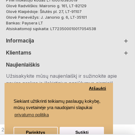
PVM mokėtojo kodas LT100016385019
Glovė Radviliškis: Maironio g. 161, LT-82129
Glovė Klaipėdoje: Šilutės pl. 27, LT-91107
Glovė Panevėžys: J. Janonio g. 6, LT-35101
Bankas: Paysera LT
Atsiskaitomoji sąskaita: LT723500010017054538
Informacija
Klientams
Naujienlaiškis
Užsisakykite mūsų naujienlaiškį ir sužinokite apie
naujas prekes ir išskirtinius pasiūlymus pirmieji!
Atšaukti
Registruotis
Siekiant užtikrinti teikiamų paslaugų kokybę,
mūsų svetainėje yra naudojami slapukai
Susipažinau ir sutinku su
Privatumo politika
privatumo politika
2021 MEDRUBAI.LT, Visos teisės saugomos
Parinktys
Sutikti