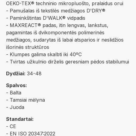
OEKO-TEX® techninio mikropluošto, pralaidus orui
- Pamušalas iš tekstilės medžiagos D'DRY®
- Paminkštintas D'WALK® vidpadis
- MAXREACT® padas, itin lengvas, lankstus,
pagamintas iš dvikomponentės polimerinės
medžiagos, sudarytas iš labai atsparios ir neslidžios
išorinės struktūros
- Klumpes galima skalbti iki 40ºC
- Tvirtas užkulnio dirželis geresniam pėdos stabilumui
Dydžiai:
34-48
Spalvos:
- Balta
- Tamsiai mėlyna
- Juoda
Standartai:
- CE
- EN ISO 20347:2022