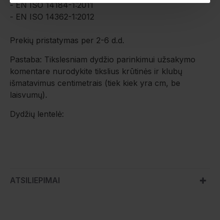
- EN ISO 14184-1:2011
- EN ISO 14362-1:2012
Prekių pristatymas per 2-6 d.d.
Pastaba: Tikslesniam dydžio parinkimui užsakymo
komentare nurodykite tikslius krūtinės ir klubų
išmatavimus centimetrais (tiek kiek yra cm, be
laisvumų).
Dydžių lentelė:
ATSILIEPIMAI