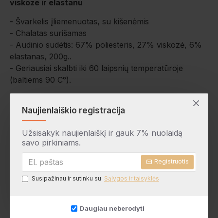
viskoze ir elastanu
- Švarkelis įliemenuotas, su kišenėmis
- Chalatas surišamas
- Audinio sudėtis: 67% poliesteris, 27% viskozė, 6%
elastanas, 200g..
- Geriausiai skalbti iki 60 laipsnių temperatūroje
(baltiems 90 C°).
Spalvos:
- Balta
Naujienlaiškio registracija
- Pilka
Užsisakyk naujienlaiškį ir gauk 7% nuolaidą
- Amaranto
savo pirkiniams.
- Bordo
- Tamsiai mėlyna
Registruotis
- Juoda
Susipažinau ir sutinku su
Sąlygos ir taisyklės
Audinio techninė informacija:
- EN ISO 5077:2008
Daugiau neberodyti
- EN ISO 3071:2008