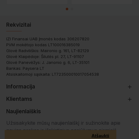
Rekvizitai
IZI Finansai UAB Įmonės kodas 306207820
PVM mokėtojo kodas LT100016385019
Glovė Radviliškis: Maironio g. 161, LT-82129
Glovė Klaipėdoje: Šilutės pl. 27, LT-91107
Glovė Panevėžys: J. Janonio g. 6, LT-35101
Bankas: Paysera LT
Atsiskaitomoji sąskaita: LT723500010017054538
Informacija
Klientams
Naujienlaiškis
Užsisakykite mūsų naujienlaiškį ir sužinokite apie
naujas prekes ir išskirtinius pasiūlymus pirmieji!
Atšaukti