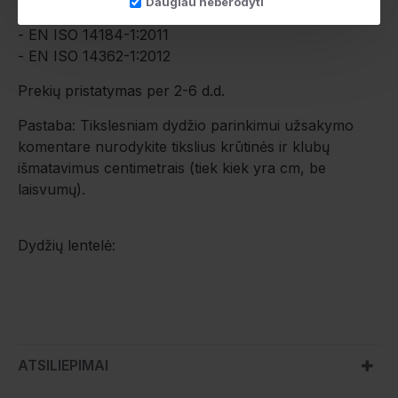
Daugiau neberodyti
- EN ISO 3071:2008
- EN ISO 14184-1:2011
- EN ISO 14362-1:2012
Prekių pristatymas per 2-6 d.d.
Pastaba: Tikslesniam dydžio parinkimui užsakymo
komentare nurodykite tikslius krūtinės ir klubų
išmatavimus centimetrais (tiek kiek yra cm, be
laisvumų).
Dydžių lentelė:
ATSILIEPIMAI