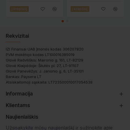
Į krepšelį
Į krepšelį
Rekvizitai
IZI Finansai UAB Įmonės kodas 306207820
PVM mokėtojo kodas LT100016385019
Glovė Radviliškis: Maironio g. 161, LT-82129
Glovė Klaipėdoje: Šilutės pl. 27, LT-91107
Glovė Panevėžys: J. Janonio g. 6, LT-35101
Bankas: Paysera LT
Atsiskaitomoji sąskaita: LT723500010017054538
Informacija
Klientams
Naujienlaiškis
Užsisakykite mūsų naujienlaiškį ir sužinokite apie