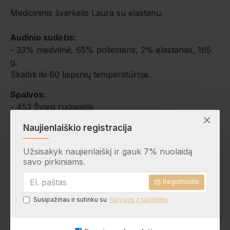
Medicininis švarkelis Laura su elastanu.
Audinio sudėtis:
- 33% medvilnė, 65% poliesteris, 2% elastanas, 165
g.
Skalbti iki 60 laipsnių temperatūroje.
Spalvos:
- 453 Šviesi rugiagėlė
- 601 balta
Naujienlaiškio registracija
- 910 Juoda
- 270 Avietinė
Užsisakyk naujienlaiškį ir gauk 7% nuolaidą
- 409 Tamsiai mėlyna
savo pirkiniams.
- 401 Tamsi rugiagėlė
- 903 Pilka
Registruotis
- 450 Elektrinė
Susipažinau ir sutinku su
Sąlygos ir taisyklės
Audinio techninė informacija:
- EN ISO 5077:2008