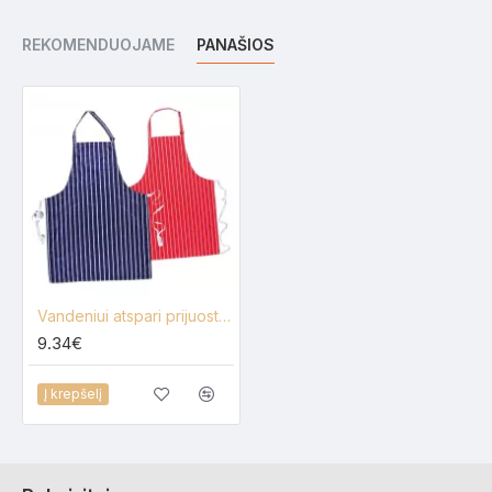
REKOMENDUOJAME
PANAŠIOS
Vandeniui atspari prijuostė PortWest S849 universalus dydis
9.34€
Į krepšelį