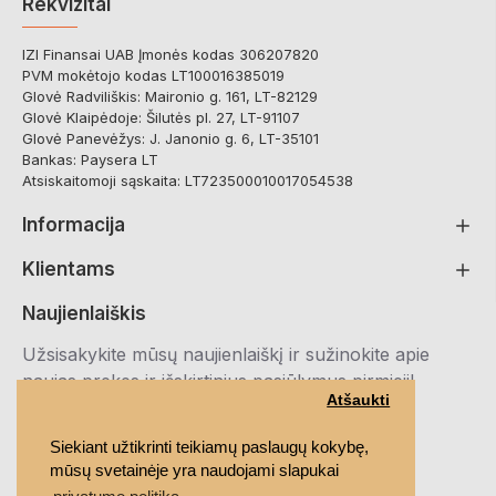
Rekvizitai
IZI Finansai UAB Įmonės kodas 306207820
PVM mokėtojo kodas LT100016385019
Glovė Radviliškis: Maironio g. 161, LT-82129
Glovė Klaipėdoje: Šilutės pl. 27, LT-91107
Glovė Panevėžys: J. Janonio g. 6, LT-35101
Bankas: Paysera LT
Atsiskaitomoji sąskaita: LT723500010017054538
Informacija
Klientams
Naujienlaiškis
Užsisakykite mūsų naujienlaiškį ir sužinokite apie
naujas prekes ir išskirtinius pasiūlymus pirmieji!
Atšaukti
Registruotis
Siekiant užtikrinti teikiamų paslaugų kokybę,
mūsų svetainėje yra naudojami slapukai
Susipažinau ir sutinku su
Privatumo politika