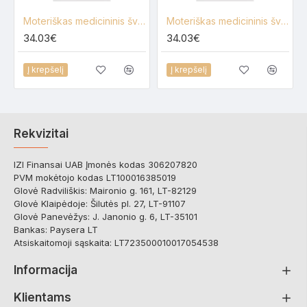
Moteriškas medicininis švarkelis Lija A-2-UZ-3/4
Moteriškas medicininis švarkelis Lija A-2-UZ
34.03€
34.03€
Į krepšelį
Į krepšelį
Rekvizitai
IZI Finansai UAB Įmonės kodas 306207820
PVM mokėtojo kodas LT100016385019
Glovė Radviliškis: Maironio g. 161, LT-82129
Glovė Klaipėdoje: Šilutės pl. 27, LT-91107
Glovė Panevėžys: J. Janonio g. 6, LT-35101
Bankas: Paysera LT
Atsiskaitomoji sąskaita: LT723500010017054538
Informacija
Klientams