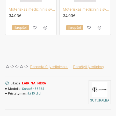
Moteriškas medicininis švarkelis Lija A-2-UZ-3/4
Moteriškas medicininis švarkelis Lija A-2-UZ
34.03€
34.03€
Į krepšelį
Į krepšelį
Paremta 0 įvertinimais.
-
Parašyti įvertinimą
Likutis:
LAIKINAI NĖRA
Modelis:
Scrub5456861
Pristatymas:
iki 10 d.d.
SUTURALBA