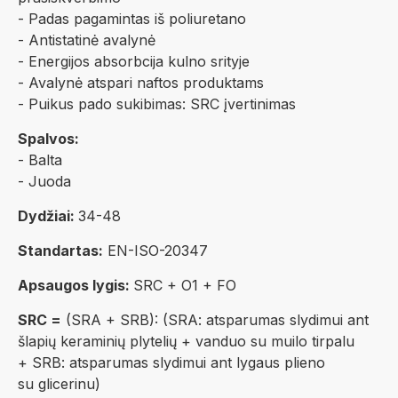
- Padas pagamintas iš poliuretano
- Antistatinė avalynė
- Energijos absorbcija kulno srityje
- Avalynė atspari naftos produktams
- Puikus pado sukibimas: SRC įvertinimas
Spalvos:
- Balta
- Juoda
Dydžiai:
34-48
Standartas:
EN-ISO-20347
Apsaugos lygis:
SRC + O1 + FO
SRC =
(SRA + SRB): (SRA: atsparumas slydimui ant
šlapių keraminių plytelių + vanduo su muilo tirpalu
+ SRB: atsparumas slydimui ant lygaus plieno
su glicerinu)