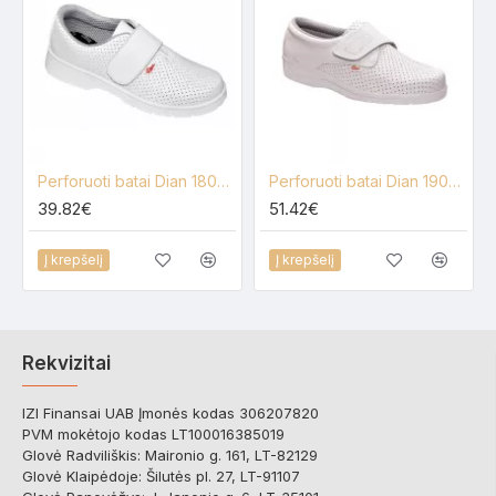
Perforuoti batai Dian 1807-LM
Perforuoti batai Dian 1900 balta, juoda
39.82€
51.42€
Į krepšelį
Į krepšelį
Rekvizitai
IZI Finansai UAB Įmonės kodas 306207820
PVM mokėtojo kodas LT100016385019
Glovė Radviliškis: Maironio g. 161, LT-82129
Glovė Klaipėdoje: Šilutės pl. 27, LT-91107