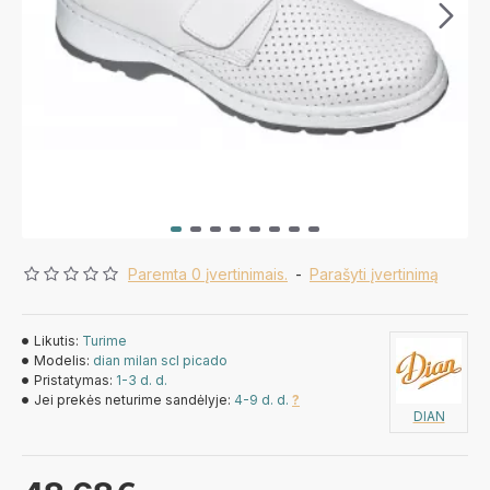
Paremta 0 įvertinimais.
-
Parašyti įvertinimą
Likutis:
Turime
Modelis:
dian milan scl picado
Pristatymas:
1-3 d. d.
Jei prekės neturime sandėlyje:
4-9 d. d.
?
DIAN