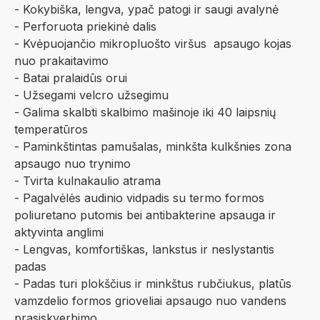
- Kokybiška, lengva, ypač patogi ir saugi avalynė
- Perforuota priekinė dalis
- Kvėpuojančio mikropluošto viršus apsaugo kojas
nuo prakaitavimo
- Batai pralaidūs orui
- Užsegami velcro užsegimu
- Galima skalbti skalbimo mašinoje iki 40 laipsnių
temperatūros
- Paminkštintas pamušalas, minkšta kulkšnies zona
apsaugo nuo trynimo
- Tvirta kulnakaulio atrama
- Pagalvėlės audinio vidpadis su termo formos
poliuretano putomis bei antibakterine apsauga ir
aktyvinta anglimi
- Lengvas, komfortiškas, lankstus ir neslystantis
padas
- Padas turi plokščius ir minkštus rubčiukus, platūs
vamzdelio formos grioveliai apsaugo nuo vandens
prasiskverbimo