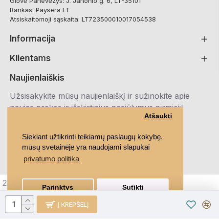
Glovė Panevėžys: J. Janonio g. 6, LT-35101
Bankas: Paysera LT
Atsiskaitomoji sąskaita: LT723500010017054538
Informacija
Klientams
Naujienlaiškis
Užsisakykite mūsų naujienlaiškį ir sužinokite apie
naujas prekes ir išskirtinius pasiūlymus pirmieji!
Atšaukti
Registruotis
Siekiant užtikrinti teikiamų paslaugų kokybę,
mūsų svetainėje yra naudojami slapukai
Susipažinau ir sutinku su
Privatumo politika
privatumo politika
2021 MEDRUBAI.LT, Visos teisės saugomos
Parinktys
Sutikti
Į KREPŠELĮ