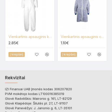
Vienkartinis apsauginis kombinezonas su gobtuvu Portwest ST11 PP 40g., baltas
Vienkartinis apsauginis chalatas su Velcro, baltas
2.85€
1.10€
Į krepšelį
Į krepšelį
Rekvizitai
IZI Finansai UAB Įmonės kodas 306207820
PVM mokėtojo kodas LT100016385019
Glovė Radviliškis: Maironio g. 161, LT-82129
Glovė Klaipėdoje: Šilutės pl. 27, LT-91107
Glovė Panevėžys: J. Janonio g. 6, LT-35101