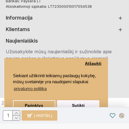
Bankas: Paysera LT
Atsiskaitomoji sąskaita: LT723500010017054538
Informacija
Klientams
Naujienlaiškis
Užsisakykite mūsų naujienlaiškį ir sužinokite apie
naujas prekes ir išskirtinius pasiūlymus pirmieji!
Atšaukti
Registruotis
Siekiant užtikrinti teikiamų paslaugų kokybę,
mūsų svetainėje yra naudojami slapukai
Susipažinau ir sutinku su
Privatumo politika
privatumo politika
2021 MEDRUBAI.LT, Visos teisės saugomos
Parinktys
Sutikti
Į KREPŠELĮ