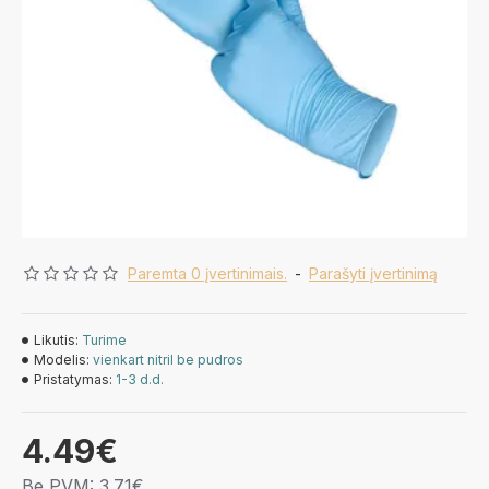
Paremta 0 įvertinimais.
-
Parašyti įvertinimą
Likutis:
Turime
Modelis:
vienkart nitril be pudros
Pristatymas:
1-3 d.d.
4.49€
Be PVM: 3.71€