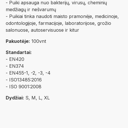
- Puiki apsauga nuo bakterijų, virusų, cheminių
medžiagų ir nešvarumų
- Puikiai tinka naudoti maisto pramonėje, medicinoje,
odontologijoje, farmacijoje, laboratorijose, grožio
salonuose, autoservisuose ir kitur
Pakuotėje:
100vnt
Standartai:
- EN420
- EN374
- EN455-1, -2, -3, -4
- ISO13485:2016
- ISO 9001:2008
Dydžiai:
S, M, L, XL