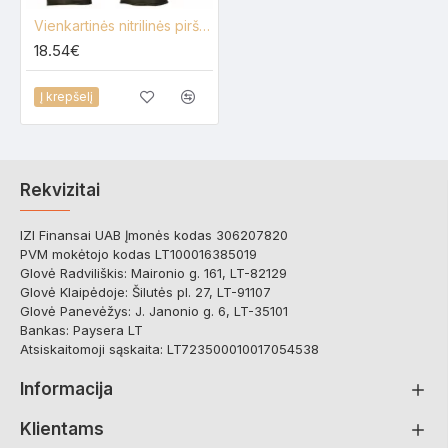
Vienkartinės nitrilinės pirštinės Gloves Pro juodos, 100vnt.
18.54€
Į krepšelį
Rekvizitai
IZI Finansai UAB Įmonės kodas 306207820
PVM mokėtojo kodas LT100016385019
Glovė Radviliškis: Maironio g. 161, LT-82129
Glovė Klaipėdoje: Šilutės pl. 27, LT-91107
Glovė Panevėžys: J. Janonio g. 6, LT-35101
Bankas: Paysera LT
Atsiskaitomoji sąskaita: LT723500010017054538
Informacija
Klientams