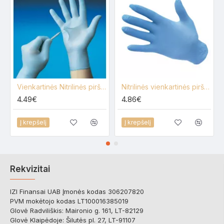
Vienkartinės Nitrilinės pirštinės be pudros 100 vnt.
Nitrilinės vienkartinės pirštinės, be pudros 100 vnt.
4.49€
4.86€
Į krepšelį
Į krepšelį
Rekvizitai
IZI Finansai UAB Įmonės kodas 306207820
PVM mokėtojo kodas LT100016385019
Glovė Radviliškis: Maironio g. 161, LT-82129
Glovė Klaipėdoje: Šilutės pl. 27, LT-91107