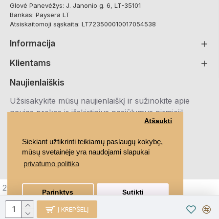
Glovė Panevėžys: J. Janonio g. 6, LT-35101
Bankas: Paysera LT
Atsiskaitomoji sąskaita: LT723500010017054538
Informacija
Klientams
Naujienlaiškis
Užsisakykite mūsų naujienlaiškį ir sužinokite apie
naujas prekes ir išskirtinius pasiūlymus pirmieji!
Atšaukti
Registruotis
Siekiant užtikrinti teikiamų paslaugų kokybę,
mūsų svetainėje yra naudojami slapukai
Susipažinau ir sutinku su
Privatumo politika
privatumo politika
2021 MEDRUBAI.LT, Visos teisės saugomos
Parinktys
Sutikti
Į KREPŠELĮ