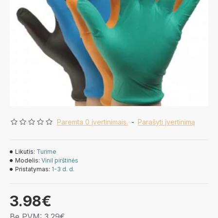
Paremta 0 įvertinimais.
-
Parašyti įvertinimą
Likutis:
Turime
Modelis:
Vinil pirštinės
Pristatymas:
1-3 d. d.
3.98€
Be PVM: 3.29€