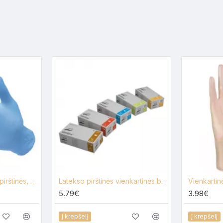
Nitrilinės vienkartinės pirštinės, be pudros 100 vnt.
Latekso pirštinės vienkartinės be pudros, 100 vnt.
5.79€
3.98€
Į krepšelį
Į krepšelį