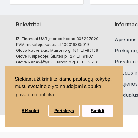
Rekvizitai
Informac
IZI Finansai UAB Įmonės kodas 306207820
Apie mus
PVM mokėtojo kodas LT100016385019
Prekių gr
Glovė Radviliškis: Maironio g. 161, LT-82129
Glovė Klaipėdoje: Šilutės pl. 27, LT-91107
Privatumo 
Glovė Panevėžys: J. Janonio g. 6, LT-35101
Bankas: Paysera LT
Sąlygos ir
Atsiskaitomoji sąskaita:
Siekiant užtikrinti teikiamų paslaugų kokybę,
LT723500010017054538
Naujienos
mūsų svetainėje yra naudojami slapukai
Invidualu
privatumo politika
Atšaukti
Parinktys
Sutikti
2021 MEDRUBAI.LT, Visos teisės saugomos