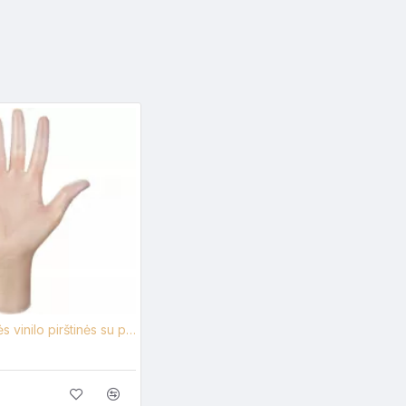
Vienkartinės vinilo pirštinės su pudra skaidrios, 100 vienetų pakuotėje