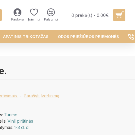
0 prekė(s) - 0.00€
Paskyra
Įsiminti
Palyginti
APATINIS TRIKOTAŽAS
ODOS PRIEŽIŪROS PRIEMONĖS
e.
rtinimais.
-
Parašyti įvertinimą
s:
Turime
lis:
Vinil pirštinės
atymas:
1-3 d. d.