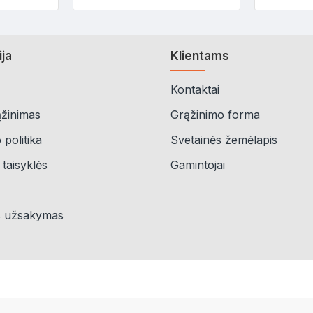
ija
Klientams
Kontaktai
ąžinimas
Grąžinimo forma
politika
Svetainės žemėlapis
 taisyklės
Gamintojai
s užsakymas