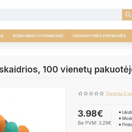
GA
RŪBAI MAISTO PRAMONEI
VIENKARTINĖS PRIEMONĖS
 skaidrios, 100 vienetų pakuotėj
Paremta 0 įve
3.98€
Likuti
Mode
Be PVM: 3.29€
Prist