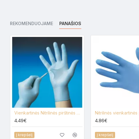
REKOMENDUOJAME
PANAŠIOS
Vienkartinės Nitrilinės pirštinės be pudros 100 vnt.
4.49€
4.86€
Į krepšelį
Į krepšelį