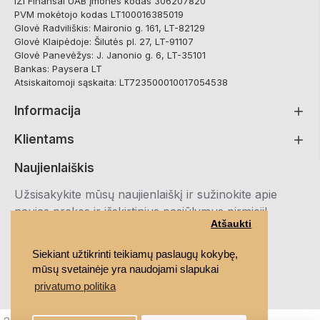
IZI Finansai UAB Įmonės kodas 306207820
PVM mokėtojo kodas LT100016385019
Glovė Radviliškis: Maironio g. 161, LT-82129
Glovė Klaipėdoje: Šilutės pl. 27, LT-91107
Glovė Panevėžys: J. Janonio g. 6, LT-35101
Bankas: Paysera LT
Atsiskaitomoji sąskaita: LT723500010017054538
Informacija
Klientams
Naujienlaiškis
Užsisakykite mūsų naujienlaiškį ir sužinokite apie
naujas prekes ir išskirtinius pasiūlymus pirmieji!
Atšaukti
Registruotis
Siekiant užtikrinti teikiamų paslaugų kokybę,
mūsų svetainėje yra naudojami slapukai
Susipažinau ir sutinku su
Privatumo politika
privatumo politika