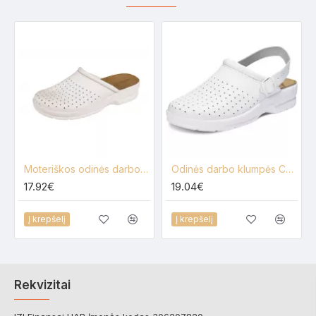
Moteriškos odinės darbo klumpės Cerva Taruca, 36-41 d.
Odinės darbo klumpės Cerva Tanoha, 36-41 d.
17.92€
19.04€
Į krepšelį
Į krepšelį
Rekvizitai