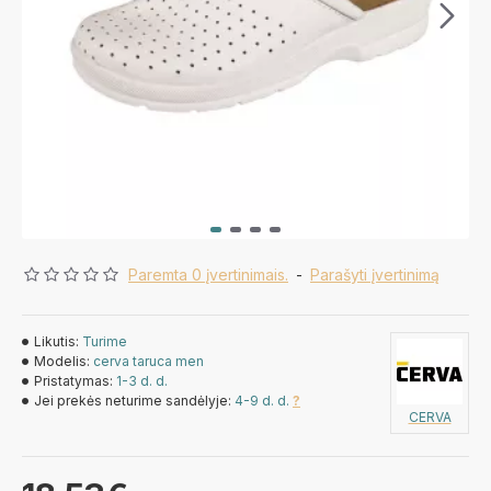
Paremta 0 įvertinimais.
-
Parašyti įvertinimą
Likutis:
Turime
Modelis:
cerva taruca men
Pristatymas:
1-3 d. d.
Jei prekės neturime sandėlyje:
4-9 d. d.
?
CERVA