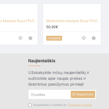
Medicininės klumpės Buxa FPU10, įvairių spalvų
Medicininės klumpės Buxa FPU10, juoda/balta
50.92€
Į krepšelį
Naujienlaiškis
Užsisakykite mūsų naujienlaiškį ir
sužinokite apie naujas prekes ir
išskirtinius pasiūlymus pirmieji!
Registruotis
Susipažinau ir sutinku su
Privatumo politika