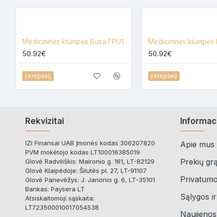
Medicininės klumpės Buxa FPU10, gėlėtos
50.92€
50.92€
Į krepšelį
Į krepšelį
Rekvizitai
Informac
IZI Finansai UAB Įmonės kodas 306207820
Apie mus
PVM mokėtojo kodas LT100016385019
Prekių gr
Glovė Radviliškis: Maironio g. 161, LT-82129
Glovė Klaipėdoje: Šilutės pl. 27, LT-91107
Privatumo 
Glovė Panevėžys: J. Janonio g. 6, LT-35101
Bankas: Paysera LT
Sąlygos ir
Atsiskaitomoji sąskaita:
LT723500010017054538
Naujienos