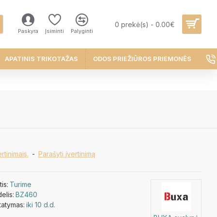
0 prekė(s) - 0.00€
Paskyra
Įsiminti
Palyginti
APATINIS TRIKOTAŽAS
ODOS PRIEŽIŪROS PRIEMONĖS
rtinimais.
-
Parašyti įvertinimą
tis:
Turime
elis:
BZ460
tatymas:
iki 10 d.d.