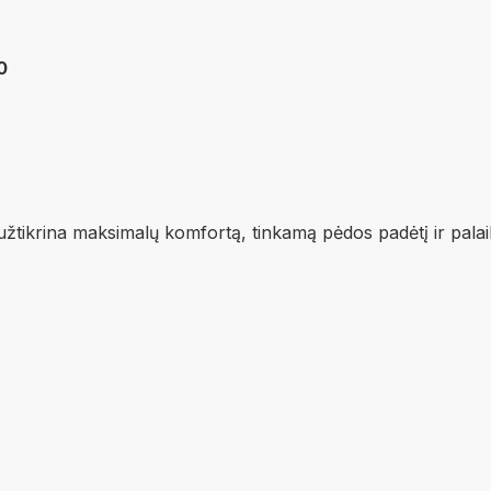
0
is užtikrina maksimalų komfortą, tinkamą pėdos padėtį ir pal