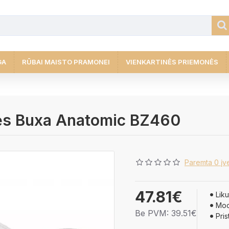
GA
RŪBAI MAISTO PRAMONEI
VIENKARTINĖS PRIEMONĖS
pės Buxa Anatomic BZ460
Paremta 0 įve
47.81€
Liku
Mod
Be PVM: 39.51€
Pris