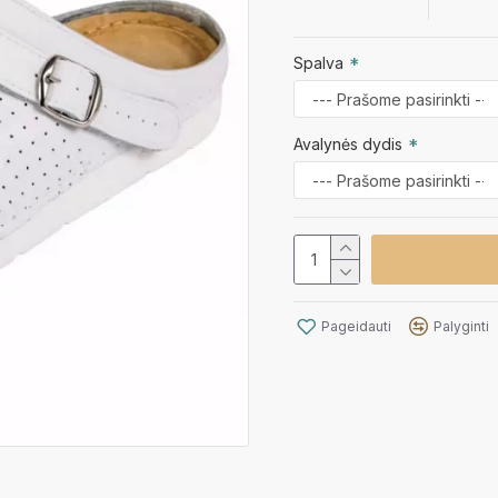
Spalva
Avalynės dydis
Pageidauti
Palyginti