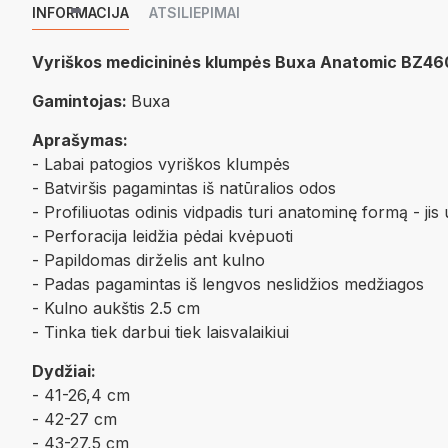
INFORMACIJA
ATSILIEPIMAI
Vyriškos medicininės klumpės Buxa Anatomic BZ46
Gamintojas:
Buxa
Aprašymas:
- Labai patogios vyriškos klumpės
- Batviršis pagamintas iš natūralios odos
- Profiliuotas odinis vidpadis turi anatominę formą - j
- Perforacija leidžia pėdai kvėpuoti
- Papildomas dirželis ant kulno
- Padas pagamintas iš lengvos neslidžios medžiagos
- Kulno aukštis 2.5 cm
- Tinka tiek darbui tiek laisvalaikiui
Dydžiai:
- 41-26,4 cm
- 42-27 cm
- 43-27,5 cm