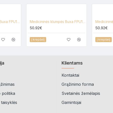
Medicininės klumpės Buxa FPU10 su gėlių motyvais
Medicininės klumpės Buxa FPU10, juodos
50.92€
50.92€
Į krepšelį
Į krepšelį
ija
Klientams
Kontaktai
ąžinimas
Grąžinimo forma
politika
Svetainės žemėlapis
 taisyklės
Gamintojai