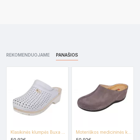
REKOMENDUOJAME
PANAŠIOS
Klasikinės klumpės Buxa FPU11
Moteriškos medicininės klumpės Buxa Anatomic BZ340
50.92€
50.92€