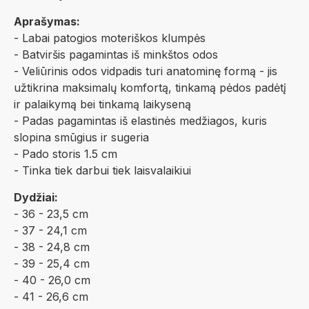
Aprašymas:
- Labai patogios moteriškos klumpės
- Batviršis pagamintas iš minkštos odos
- Veliūrinis odos vidpadis turi anatominę formą - jis
užtikrina maksimalų komfortą, tinkamą pėdos padėtį
ir palaikymą bei tinkamą laikyseną
- Padas pagamintas iš elastinės medžiagos, kuris
slopina smūgius ir sugeria
- Pado storis 1.5 cm
- Tinka tiek darbui tiek laisvalaikiui
Dydžiai:
- 36 - 23,5 cm
- 37 - 24,1 cm
- 38 - 24,8 cm
- 39 - 25,4 cm
- 40 - 26,0 cm
- 41 - 26,6 cm