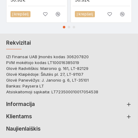
Į krepšelį
Į krepšelį
Rekvizitai
IZI Finansai UAB Įmonės kodas 306207820
PVM mokėtojo kodas LT100016385019
Glovė Radviliškis: Maironio g. 161, LT-82129
Glovė Klaipėdoje: Šilutės pl. 27, LT-91107
Glovė Panevėžys: J. Janonio g. 6, LT-35101
Bankas: Paysera LT
Atsiskaitomoji sąskaita: LT723500010017054538
Informacija
Klientams
Naujienlaiškis