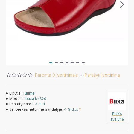
Paremta 0 įvertinimais.
-
Parašyti įvertinimą
Likutis:
Turime
Modelis:
buxa bz320
Pristatymas:
1-3 d. d.
Jei prekės neturime sandėlyje:
4-9 d.d.
?
BUXA
avalynė