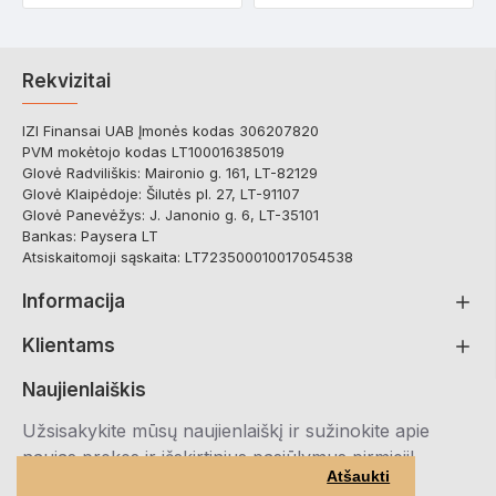
Rekvizitai
IZI Finansai UAB Įmonės kodas 306207820
PVM mokėtojo kodas LT100016385019
Glovė Radviliškis: Maironio g. 161, LT-82129
Glovė Klaipėdoje: Šilutės pl. 27, LT-91107
Glovė Panevėžys: J. Janonio g. 6, LT-35101
Bankas: Paysera LT
Atsiskaitomoji sąskaita: LT723500010017054538
Informacija
Klientams
Naujienlaiškis
Užsisakykite mūsų naujienlaiškį ir sužinokite apie
naujas prekes ir išskirtinius pasiūlymus pirmieji!
Atšaukti