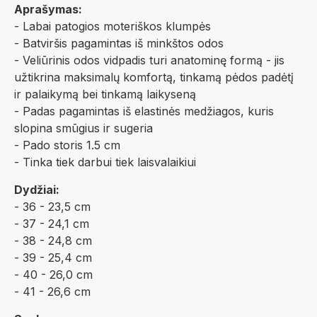
Aprašymas:
- Labai patogios moteriškos klumpės
- Batviršis pagamintas iš minkštos odos
- Veliūrinis odos vidpadis turi anatominę formą - jis
užtikrina maksimalų komfortą, tinkamą pėdos padėtį
ir palaikymą bei tinkamą laikyseną
- Padas pagamintas iš elastinės medžiagos, kuris
slopina smūgius ir sugeria
- Pado storis 1.5 cm
- Tinka tiek darbui tiek laisvalaikiui
Dydžiai:
- 36 - 23,5 cm
- 37 - 24,1 cm
- 38 - 24,8 cm
- 39 - 25,4 cm
- 40 - 26,0 cm
- 41 - 26,6 cm