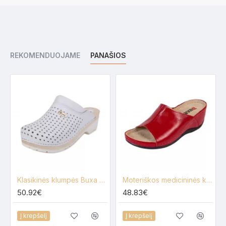
REKOMENDUOJAME
PANAŠIOS
Klasikinės klumpės Buxa FPU11
Moteriškos medicininės klumpės Buxa Anatomic BZ320
50.92€
48.83€
Į krepšelį
Į krepšelį