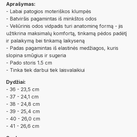
Aprašymas:
- Labai patogios moteriškos klumpės
- Batviršis pagamintas iš minkštos odos
- Veliūrinis odos vidpadis turi anatominę formą - jis
užtikrina maksimalų komfortą, tinkamą pėdos padėtį
ir palaikymą bei tinkamą laikyseną
- Padas pagamintas iš elastinės medžiagos, kuris
slopina smūgius ir sugeria
- Pado storis 1.5 cm
- Tinka tiek darbui tiek laisvalaikiui
Dydžiai:
- 36 - 23,5 cm
- 37 - 24,1 cm
- 38 - 24,8 cm
- 39 - 25,4 cm
- 40 - 26,0 cm
- 41 - 26,6 cm