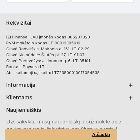
Rekvizitai
IZI Finansai UAB Įmonės kodas 306207820
PVM mokėtojo kodas LT100016385019
Glovė Radviliškis: Maironio g. 161, LT-82129
Glovė Klaipėdoje: Šilutės pl. 27, LT-91107
Glovė Panevėžys: J. Janonio g. 6, LT-35101
Bankas: Paysera LT
Atsiskaitomoji sąskaita: LT723500010017054538
Informacija
Klientams
Naujienlaiškis
Užsisakykite mūsų naujienlaiškį ir sužinokite apie
naujas prekes ir išskirtinius pasiūlymus pirmieji!
Atšaukti