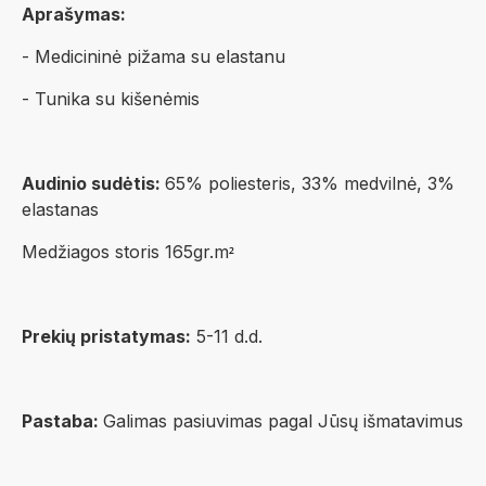
Aprašymas:
- Medicininė pižama su elastanu
- Tunika su kišenėmis
Audinio sudėtis:
65% poliesteris, 33% medvilnė, 3%
elastanas
Medžiagos storis 165gr.m
²
Prekių pristatymas:
5-11 d.d.
Pastaba:
Galimas pasiuvimas pagal Jūsų išmatavimus