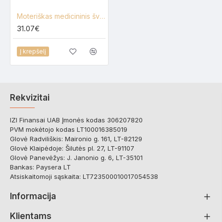
Moteriškas medicininis švarkelis Lija V-UZ-3/4
31.07€
Į krepšelį
Rekvizitai
IZI Finansai UAB Įmonės kodas 306207820
PVM mokėtojo kodas LT100016385019
Glovė Radviliškis: Maironio g. 161, LT-82129
Glovė Klaipėdoje: Šilutės pl. 27, LT-91107
Glovė Panevėžys: J. Janonio g. 6, LT-35101
Bankas: Paysera LT
Atsiskaitomoji sąskaita: LT723500010017054538
Informacija
Klientams