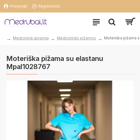
Prisijungti
Registruotis
Medicininė apranga
Medicininės pižamos
Moteriška pižama 
Moteriška pižama su elastanu
Mpal1028767