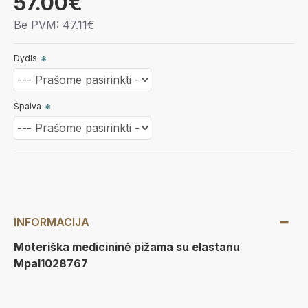
57.00€
Be PVM: 47.11€
Dydis
Spalva
INFORMACIJA
Moteriška medicininė pižama su elastanu
Mpal1028767