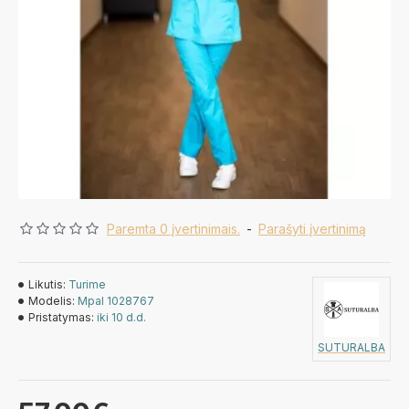
Paremta 0 įvertinimais.
-
Parašyti įvertinimą
Likutis:
Turime
Modelis:
Mpal 1028767
Pristatymas:
iki 10 d.d.
SUTURALBA