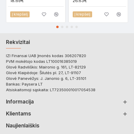
18.69€
26.63€
Į krepšelį
Į krepšelį
Rekvizitai
IZI Finansai UAB Įmonės kodas 306207820
PVM mokėtojo kodas LT100016385019
Glovė Radviliškis: Maironio g. 161, LT-82129
Glovė Klaipėdoje: Šilutės pl. 27, LT-91107
Glovė Panevėžys: J. Janonio g. 6, LT-35101
Bankas: Paysera LT
Atsiskaitomoji sąskaita: LT723500010017054538
Informacija
Klientams
Naujienlaiškis