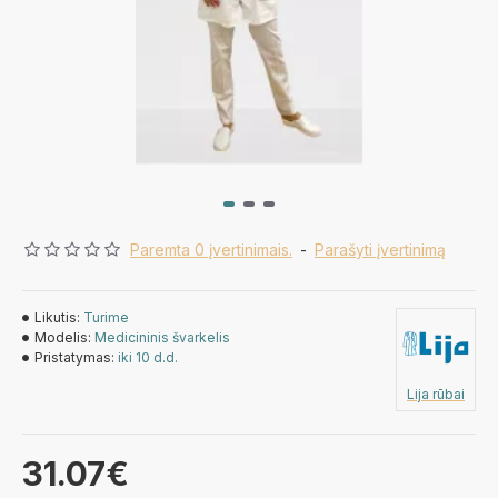
Paremta 0 įvertinimais.
-
Parašyti įvertinimą
Likutis:
Turime
Modelis:
Medicininis švarkelis
Pristatymas:
iki 10 d.d.
Lija rūbai
31.07€