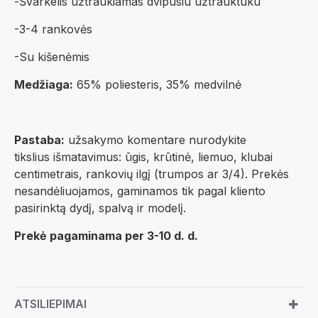
-Švarkelis užtraukiamas dvipusiu užtrauktuku
-3-4 rankovės
-Su kišenėmis
Medžiaga:
65% poliesteris, 35% medvilnė
Pastaba:
užsakymo komentare nurodykite
tikslius išmatavimus: ūgis, krūtinė, liemuo, klubai
centimetrais, rankovių ilgį (trumpos ar 3/4). Prekės
nesandėliuojamos, gaminamos tik pagal kliento
pasirinktą dydį, spalvą ir modelį.
Prekė pagaminama per 3-10 d. d.
ATSILIEPIMAI