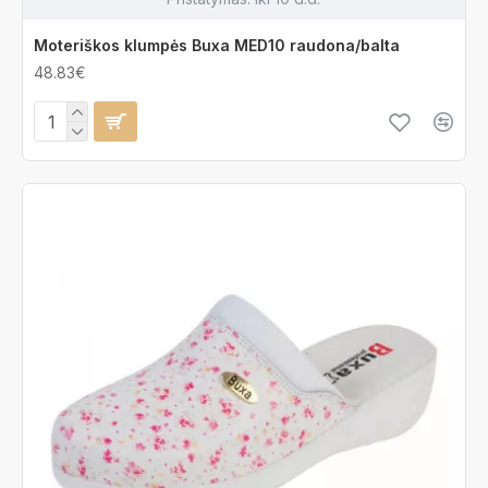
Moteriškos klumpės Buxa MED10 raudona/balta
48.83€