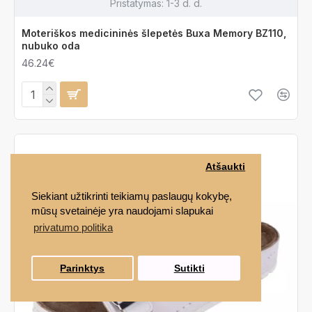
Pristatymas:
1-3 d. d.
Moteriškos medicininės šlepetės Buxa Memory BZ110,
nubuko oda
46.24€
Atšaukti
Siekiant užtikrinti teikiamų paslaugų kokybę,
mūsų svetainėje yra naudojami slapukai
privatumo politika
Parinktys
Sutikti
FILTRAS