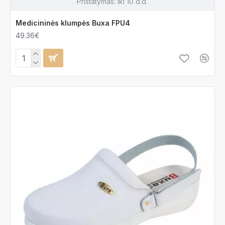
Pristatymas:
iki 10 d.d.
Medicininės klumpės Buxa FPU4
49.36€