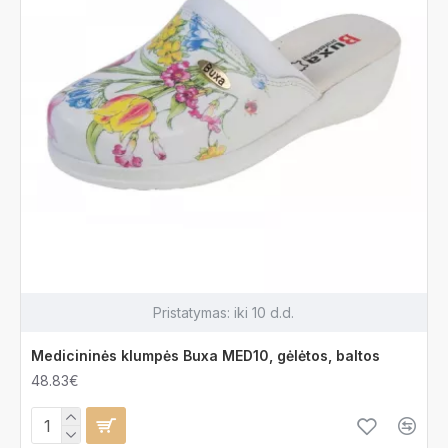
Pristatymas:
iki 10 d.d.
Medicininės klumpės Buxa MED10, gėlėtos, baltos
48.83€