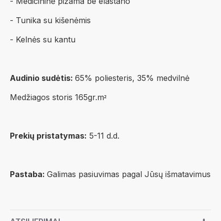
- Medicininė pižama be elastano
- Tunika su kišenėmis
- Kelnės su kantu
Audinio sudėtis:
65% poliesteris, 35% medvilnė
Medžiagos storis 165gr.m
²
Prekių pristatymas:
5-11 d.d.
Pastaba:
Galimas pasiuvimas pagal Jūsų išmatavimus