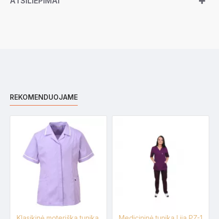
ATSILIEPIMAI
REKOMENDUOJAME
Klasikinė moteriška tunika PORTWEST LW20
Medicininė tunika Lija PZ-1