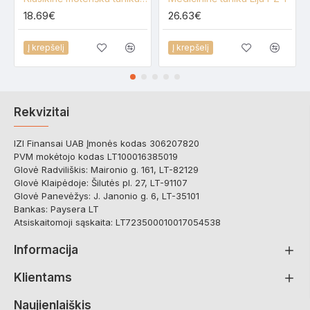
18.69€
26.63€
Į krepšelį
Į krepšelį
Rekvizitai
IZI Finansai UAB Įmonės kodas 306207820
PVM mokėtojo kodas LT100016385019
Glovė Radviliškis: Maironio g. 161, LT-82129
Glovė Klaipėdoje: Šilutės pl. 27, LT-91107
Glovė Panevėžys: J. Janonio g. 6, LT-35101
Bankas: Paysera LT
Atsiskaitomoji sąskaita: LT723500010017054538
Informacija
Klientams
Naujienlaiškis