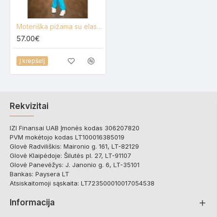
Moteriška pižama su elastanu Mpal1028767
57.00€
Į krepšelį
Rekvizitai
IZI Finansai UAB Įmonės kodas 306207820
PVM mokėtojo kodas LT100016385019
Glovė Radviliškis: Maironio g. 161, LT-82129
Glovė Klaipėdoje: Šilutės pl. 27, LT-91107
Glovė Panevėžys: J. Janonio g. 6, LT-35101
Bankas: Paysera LT
Atsiskaitomoji sąskaita: LT723500010017054538
Informacija