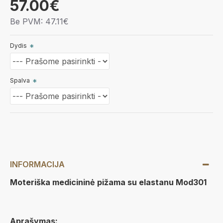
57.00€
Be PVM: 47.11€
Dydis
Spalva
INFORMACIJA
Moteriška medicininė pižama su elastanu Mod301
Aprašymas: