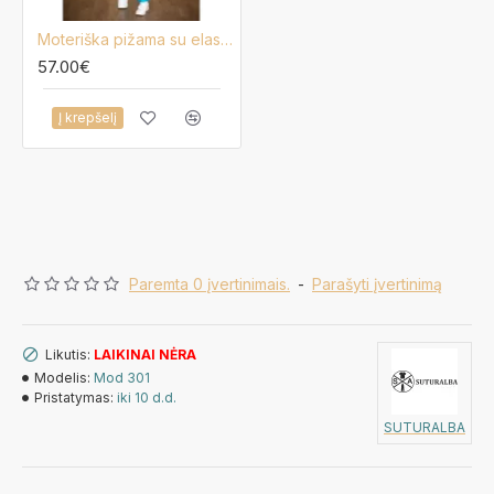
Moteriška pižama su elastanu Mpal1028767
57.00€
Į krepšelį
Paremta 0 įvertinimais.
-
Parašyti įvertinimą
Likutis:
LAIKINAI NĖRA
Modelis:
Mod 301
Pristatymas:
iki 10 d.d.
SUTURALBA