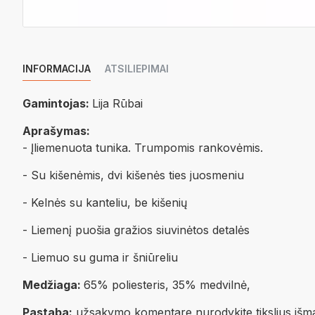
INFORMACIJA
ATSILIEPIMAI
Gamintojas:
Lija Rūbai
Aprašymas:
- Įliemenuota tunika. Trumpomis rankovėmis.
- Su kišenėmis, dvi kišenės ties juosmeniu
- Kelnės su kanteliu, be kišenių
- Liemenį puošia gražios siuvinėtos detalės
- Liemuo su guma ir šniūreliu
Medžiaga:
65% poliesteris, 35% medvilnė,
Pastaba:
užsakymo komentare nurodykite tikslius išmata