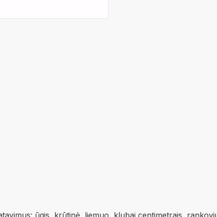
vimus: ūgis, krūtinė, liemuo, klubai centimetrais, rankovi