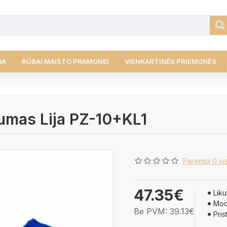
GA
RŪBAI MAISTO PRAMONEI
VIENKARTINĖS PRIEMONĖS
iumas Lija PZ-10+KL1
Paremta 0 įve
47.35€
Likut
Mod
Be PVM: 39.13€
Pris