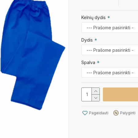
Kelnių dydis
Dydis
Spalva
Pageidauti
Palyginti