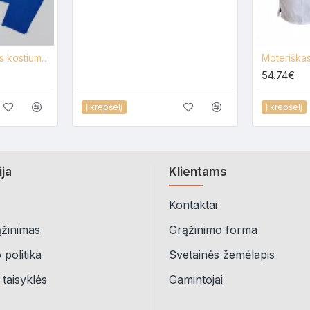
Moteriškas medicininis kostiumas su elastanu Lija A-3E- UZ+KL-KE
54.74€
Į krepšelį
Į krepšelį
ija
Klientams
Kontaktai
ąžinimas
Grąžinimo forma
politika
Svetainės žemėlapis
 taisyklės
Gamintojai