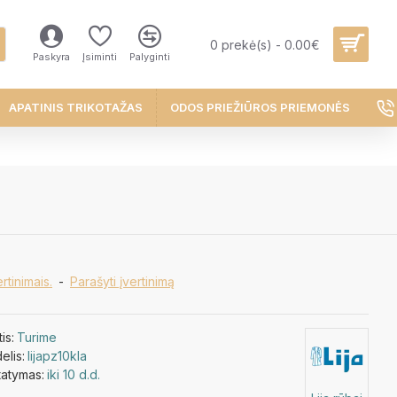
0 prekė(s) - 0.00€
Paskyra
Įsiminti
Palyginti
APATINIS TRIKOTAŽAS
ODOS PRIEŽIŪROS PRIEMONĖS
rtinimais.
-
Parašyti įvertinimą
is:
Turime
elis:
lijapz10kla
tatymas:
iki 10 d.d.