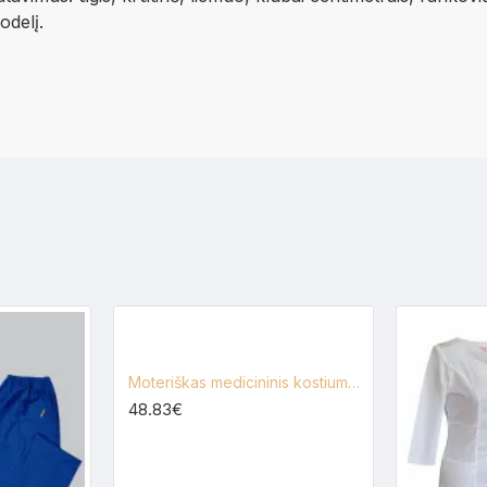
modelį.
Moteriškas medicininis kostiumas Lija C-3A+KL1
48.83€