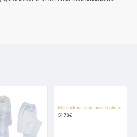
Moteriškas medicininis kostiumas Lija SPA1+KL-1
51.78€