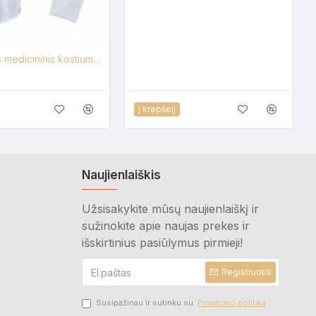
Moteriškas medicininis kostiumas Lija A-6+KL1
Į krepšelį
Naujienlaiškis
Užsisakykite mūsų naujienlaiškį ir
sužinokite apie naujas prekes ir
išskirtinius pasiūlymus pirmieji!
Registruotis
Susipažinau ir sutinku su
Privatumo politika