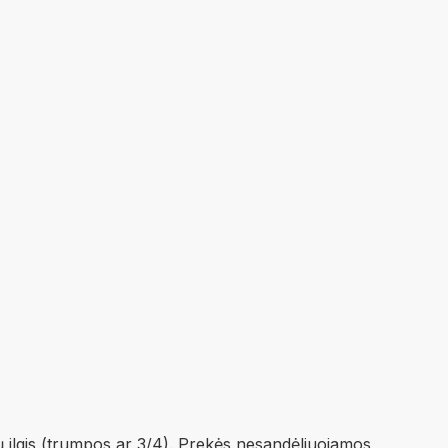
ų ilgis (trumpos ar 3/4). Prekės nesandėliuojamos,