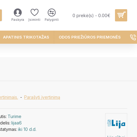
0 prekė(s) - 0.00€
Paskyra
Įsiminti
Palyginti
APATINIS TRIKOTAŽAS
ODOS PRIEŽIŪROS PRIEMONĖS
rtinimais.
-
Parašyti įvertinimą
utis:
Turime
elis:
lijaa6
statymas:
iki 10 d.d.