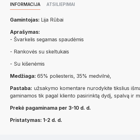
INFORMACIJA
ATSILIEPIMAI
Gamintojas:
Lija Rūbai
Aprašymas:
- Švarkelis segamas spaudėmis
- Rankovės su skeltukais
- Su kišenėmis
Medžiaga:
65% poliesteris, 35% medvilnė,
Pastaba:
užsakymo komentare nurodykite tikslius išmata
gaminamos tik pagal kliento pasirinktą dydį, spalvą ir 
Prekė pagaminama per 3-10 d. d.
Pristatymas: 1-2 d. d.