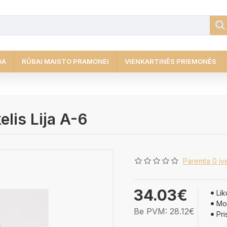
GA
RŪBAI MAISTO PRAMONEI
VIENKARTINĖS PRIEMONĖS
elis Lija A-6
Paremta 0 įve
34.03€
Lik
Mod
Be PVM: 28.12€
Pri