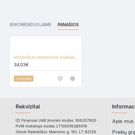
REKOMENDUOJAME
PANAŠIOS
Moteriškas medicininis švarkelis Lija A-2-UZ
34.03€
Į krepšelį
Rekvizitai
Informac
IZI Finansai UAB Įmonės kodas 306207820
Apie mus
PVM mokėtojo kodas LT100016385019
Prekių gr
Glovė Radviliškis: Maironio g. 161, LT-82129