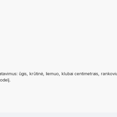
vimus: ūgis, krūtinė, liemuo, klubai centimetrais, rankovi
modelį.