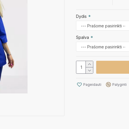
Dydis
Spalva
Pageidauti
Palyginti