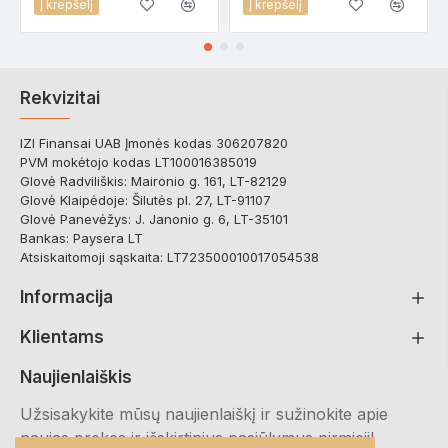
Į krepšelį
Į krepšelį
Rekvizitai
IZI Finansai UAB Įmonės kodas 306207820
PVM mokėtojo kodas LT100016385019
Glovė Radviliškis: Maironio g. 161, LT-82129
Glovė Klaipėdoje: Šilutės pl. 27, LT-91107
Glovė Panevėžys: J. Janonio g. 6, LT-35101
Bankas: Paysera LT
Atsiskaitomoji sąskaita: LT723500010017054538
Informacija
Klientams
Naujienlaiškis
Užsisakykite mūsų naujienlaiškį ir sužinokite apie
naujas prekes ir išskirtinius pasiūlymus pirmieji!