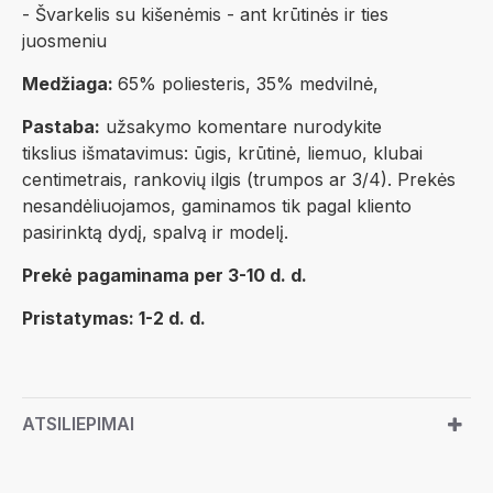
- Švarkelis su kišenėmis - ant krūtinės ir ties
juosmeniu
Medžiaga:
65% poliesteris, 35% medvilnė,
Pastaba:
užsakymo komentare nurodykite
tikslius išmatavimus: ūgis, krūtinė, liemuo, klubai
centimetrais, rankovių ilgis (trumpos ar 3/4). Prekės
nesandėliuojamos, gaminamos tik pagal kliento
pasirinktą dydį, spalvą ir modelį.
Prekė pagaminama per 3-10 d. d.
Pristatymas: 1-2 d. d.
ATSILIEPIMAI