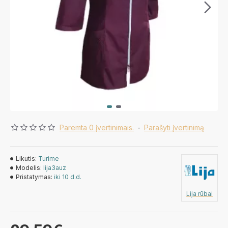
Paremta 0 įvertinimais.
-
Parašyti įvertinimą
Likutis:
Turime
Modelis:
lija3auz
Pristatymas:
iki 10 d.d.
Lija rūbai