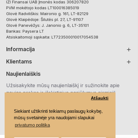
IZI Finansai UAB Įmonės kodas 306207820
PVM mokėtojo kodas LT100016385019
Glovė Radviliškis: Maironio g. 161, LT-82129
Glovė Klaipėdoje: Šilutės pl. 27, LT-91107
Glovė Panevėžys: J. Janonio g. 6, LT-35101
Bankas: Paysera LT
Atsiskaitomoji sąskaita: LT723500010017054538
Informacija
Klientams
Naujienlaiškis
Užsisakykite mūsų naujienlaiškį ir sužinokite apie
naujas prekes ir išskirtinius pasiūlymus pirmieji!
Atšaukti
Registruotis
Siekiant užtikrinti teikiamų paslaugų kokybę,
mūsų svetainėje yra naudojami slapukai
Susipažinau ir sutinku su
Privatumo politika
privatumo politika