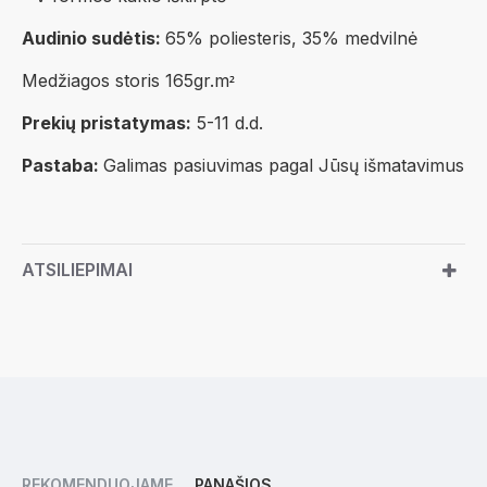
Audinio sudėtis:
65% poliesteris, 35% medvilnė
Medžiagos storis 165gr.m
²
Prekių pristatymas:
5-11 d.d.
Pastaba:
Galimas pasiuvimas pagal Jūsų išmatavimus
ATSILIEPIMAI
REKOMENDUOJAME
PANAŠIOS