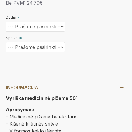
Be PVM: 24.79€
Dydis
Spalva
INFORMACIJA
Vyriška medicininė pižama 501
Aprašymas:
- Medicininė pižama be elastano
- Kišenė krūtinės srityje
- V formos kaklo iškirptė