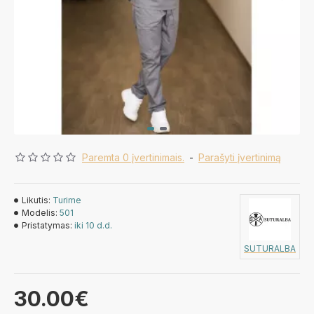
Paremta 0 įvertinimais.
-
Parašyti įvertinimą
Likutis:
Turime
Modelis:
501
Pristatymas:
iki 10 d.d.
SUTURALBA
30.00€