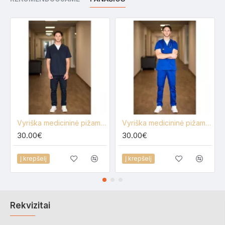
Vyriška medicininė pižama 501281
Vyriška medicininė pižama 501394
30.00€
30.00€
Į krepšelį
Į krepšelį
Rekvizitai