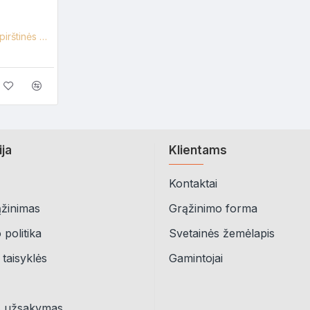
Vienkartinės nitrilinės pirštinės M-Safe Grippaz 246, oranžinės, 500vnt.
ija
Klientams
Kontaktai
ąžinimas
Grąžinimo forma
politika
Svetainės žemėlapis
 taisyklės
Gamintojai
s užsakymas