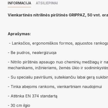
INFORMACIJA
ATSILIEPIMAI
Vienkartinės nitrilinės pirštinės GRIPPAZ, 50 vnt. or
Aprašymas:
- Lanksčios, ergonomiškos formos, apjuostos rankogal
- Be pudros, nealergizuoja
- Nitrilo pirštinės apsaugo nuo cheminių medžiagų ir naf
mechanikams, inžinieriams, žemės ūkio ir sodininkyst
- Su specialiu paviršiumi, suteikiančiu labai gerą sukib
- Tinka abejoms rankoms, vienkartiniam naudojimui
- Atitinka EN 374 standartą
- 30 cm ilgio