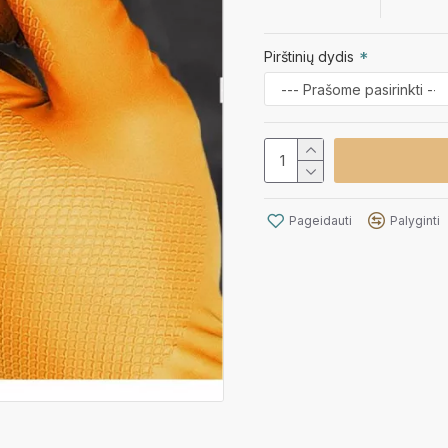
Pirštinių dydis
Pageidauti
Palyginti