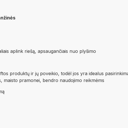
anžinės
iais aplink riešą, apsaugančiais nuo plyšimo
tos produktų ir jų poveikio, todėl jos yra idealus pasirinki
ės, maisto pramonei, bendro naudojimo reikmėms
imą