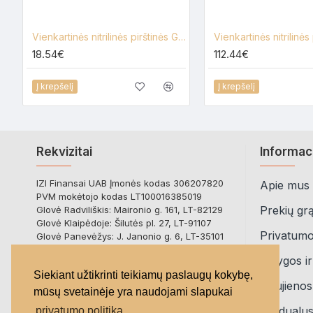
Vienkartinės nitrilinės pirštinės Gloves Pro juodos, 100vnt.
18.54€
112.44€
Į krepšelį
Į krepšelį
Rekvizitai
Informac
IZI Finansai UAB Įmonės kodas 306207820
Apie mus
PVM mokėtojo kodas LT100016385019
Prekių gr
Glovė Radviliškis: Maironio g. 161, LT-82129
Glovė Klaipėdoje: Šilutės pl. 27, LT-91107
Privatumo 
Glovė Panevėžys: J. Janonio g. 6, LT-35101
Bankas: Paysera LT
Sąlygos ir
Atsiskaitomoji sąskaita:
Siekiant užtikrinti teikiamų paslaugų kokybę,
LT723500010017054538
Naujienos
mūsų svetainėje yra naudojami slapukai
Invidualu
privatumo politika