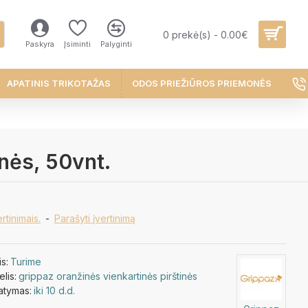
0 prekė(s) - 0.00€
Paskyra
Įsiminti
Palyginti
APATINIS TRIKOTAŽAS
ODOS PRIEŽIŪROS PRIEMONĖS
inės, 50vnt.
rtinimais.
-
Parašyti įvertinimą
is:
Turime
lis:
grippaz oranžinės vienkartinės pirštinės
tatymas:
iki 10 d.d.