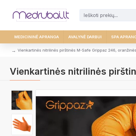
MEDICININĖ APRANGA
AVALYNĖ DARBUI
SPA APRAN
Vienkartinės nitrilinės pirštinės M-Safe Grippaz 246, oranžinės
Vienkartinės nitrilinės pirš