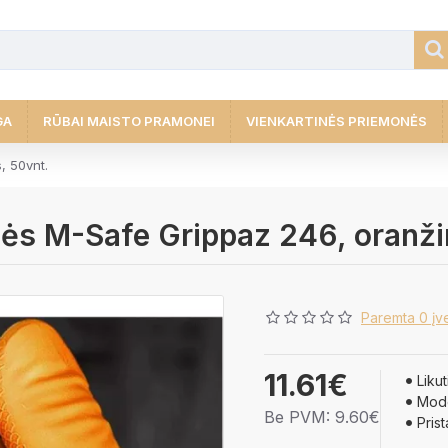
GA
RŪBAI MAISTO PRAMONEI
VIENKARTINĖS PRIEMONĖS
, 50vnt.
tinės M-Safe Grippaz 246, oranž
Paremta 0 įve
11.61€
Likut
Mode
Be PVM: 9.60€
Pris