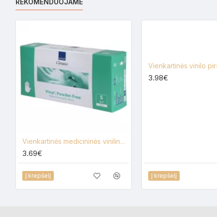
REKOMENDUOJAME
3.98€
Vienkartinės medicininės vinilinės pirštinės Abena 100 vnt., skaidrios
3.69€
Į krepšelį
Į krepšelį