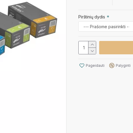
Pirštinių dydis
Pageidauti
Palyginti