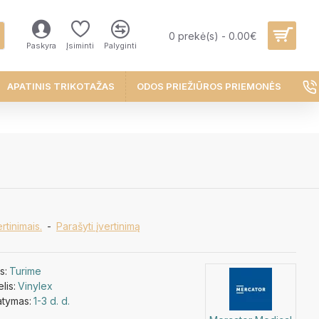
0 prekė(s) - 0.00€
Paskyra
Įsiminti
Palyginti
APATINIS TRIKOTAŽAS
ODOS PRIEŽIŪROS PRIEMONĖS
rtinimais.
-
Parašyti įvertinimą
s:
Turime
lis:
Vinylex
atymas:
1-3 d. d.