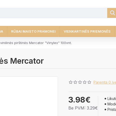
GA
RŪBAI MAISTO PRAMONEI
VIENKARTINĖS PRIEMONĖS
vinilinės pirštinės Mercator "Vinylex" 100vnt.
nės Mercator
Paremta 0 įve
3.98€
Likuti
Mode
Be PVM: 3.29€
Prist