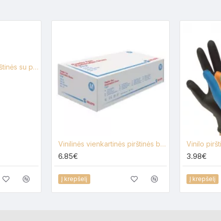
Vienkartinės vinilo pirštinės su pudra skaidrios, 100 vienetų pakuotėje
Vinilinės vienkartinės pirštinės be pudros SELEFA® vinyl n-150 vnt.
6.85€
3.98€
Į krepšelį
Į krepšelį