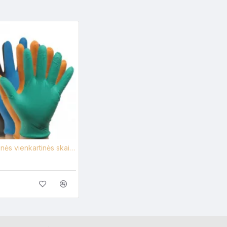
Vinilo pirštinės vienkartinės skaidrios, 100 vienetų pakuotėje.