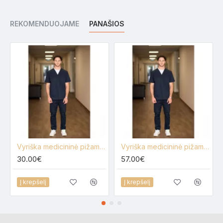
REKOMENDUOJAME
PANAŠIOS
Vyriška medicininė pižama 501281
Vyriška medicininė pižama su elastanu 501281
30.00€
57.00€
Į krepšelį
Į krepšelį