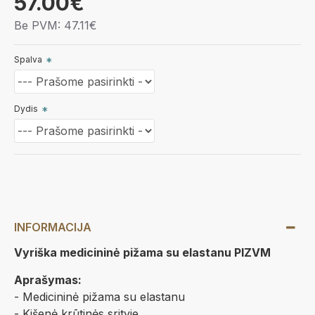
57.00€
Be PVM: 47.11€
Spalva
Dydis
INFORMACIJA
Vyriška medicininė pižama su elastanu PIZVM
Aprašymas:
- Medicininė pižama su elastanu
- Kišenė krūtinės srityje