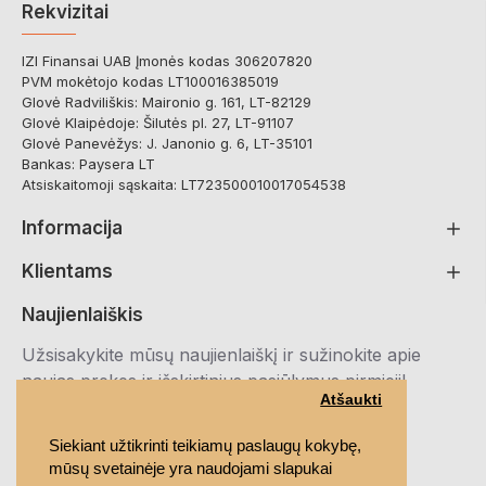
Rekvizitai
IZI Finansai UAB Įmonės kodas 306207820
PVM mokėtojo kodas LT100016385019
Glovė Radviliškis: Maironio g. 161, LT-82129
Glovė Klaipėdoje: Šilutės pl. 27, LT-91107
Glovė Panevėžys: J. Janonio g. 6, LT-35101
Bankas: Paysera LT
Atsiskaitomoji sąskaita: LT723500010017054538
Informacija
Klientams
Naujienlaiškis
Užsisakykite mūsų naujienlaiškį ir sužinokite apie
naujas prekes ir išskirtinius pasiūlymus pirmieji!
Atšaukti
Registruotis
Siekiant užtikrinti teikiamų paslaugų kokybę,
mūsų svetainėje yra naudojami slapukai
Susipažinau ir sutinku su
Privatumo politika