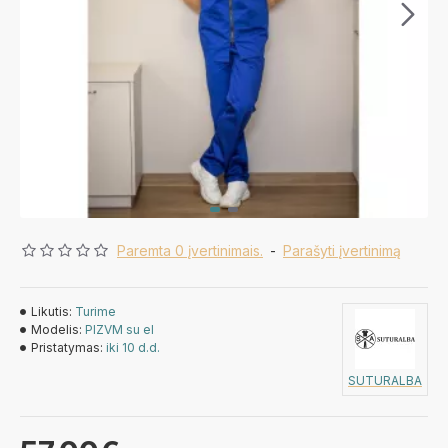
Paremta 0 įvertinimais.
-
Parašyti įvertinimą
Likutis:
Turime
Modelis:
PIZVM su el
Pristatymas:
iki 10 d.d.
SUTURALBA