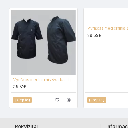
29.59€
Vyriškas medicininis švarkas Lija SPA-V
35.51€
Į krepšelį
Į krepšelį
Rekvizitai
Informac