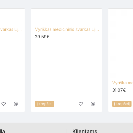
Vyriškas medicininis švarkas Lija VYR-1
Vyriškas medicininis švarkas Lija VYR-1-ST
29.59€
31.07€
Į krepšelį
Į krepšelį
ija
Klientams