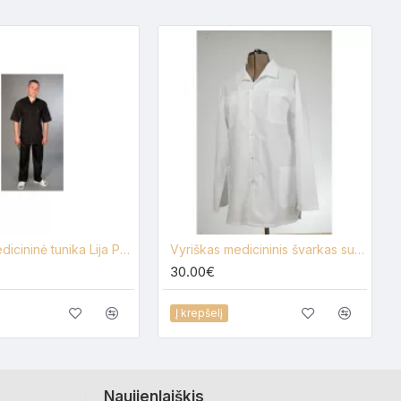
Vyriška medicininė tunika Lija PO-ST
Vyriškas medicininis švarkas su elastanu SC0019
30.00€
Į krepšelį
Naujienlaiškis