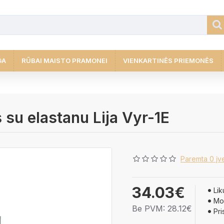
GA
RŪBAI MAISTO PRAMONEI
VIENKARTINĖS PRIEMONĖS
 su elastanu Lija Vyr-1E
Paremta 0 įve
34.03€
Lik
Mod
Be PVM: 28.12€
Pri