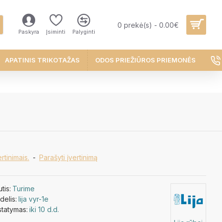
0 prekė(s) - 0.00€
Paskyra
Įsiminti
Palyginti
APATINIS TRIKOTAŽAS
ODOS PRIEŽIŪROS PRIEMONĖS
rtinimais.
-
Parašyti įvertinimą
utis:
Turime
elis:
lija vyr-1e
statymas:
iki 10 d.d.