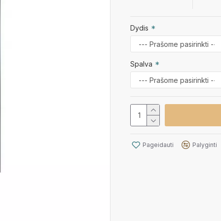
Dydis
Spalva
Pageidauti
Palyginti