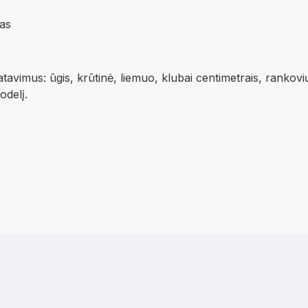
as
vimus: ūgis, krūtinė, liemuo, klubai centimetrais, rankovi
modelį.