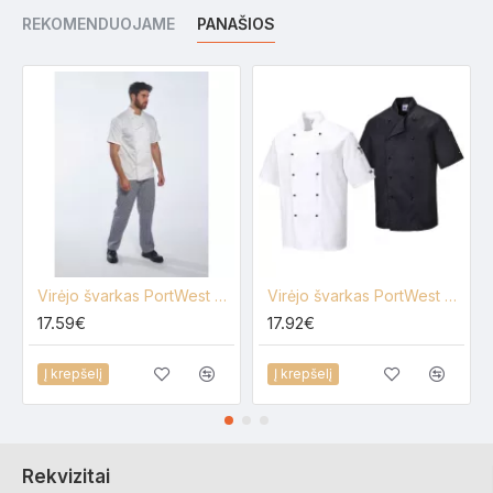
REKOMENDUOJAME
PANAŠIOS
Virėjo švarkas PortWest CAMBRIA C733
Virėjo švarkas PortWest Kent C734
17.59€
17.92€
Į krepšelį
Į krepšelį
Rekvizitai