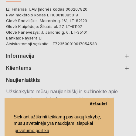
IZI Finansai UAB Įmonės kodas 306207820
PVM mokėtojo kodas LT100016385019
Glovė Radviliškis: Maironio g. 161, LT-82129
Glovė Klaipėdoje: Šilutės pl. 27, LT-91107
Glovė Panevėžys: J. Janonio g. 6, LT-35101
Bankas: Paysera LT
Atsiskaitomoji sąskaita: LT723500010017054538
Informacija
Klientams
Naujienlaiškis
Užsisakykite mūsų naujienlaiškį ir sužinokite apie
naujas prekes ir išskirtinius pasiūlymus pirmieji!
Atšaukti
Registruotis
Siekiant užtikrinti teikiamų paslaugų kokybę,
mūsų svetainėje yra naudojami slapukai
Susipažinau ir sutinku su
Privatumo politika
privatumo politika